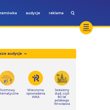
ramówka
audycje
reklama
menu
sze audycje
Rozmowy
Wieczorne
Jesteśmy
tematyczne
opowiadania
stąd, czyli
WKA
80 lat
polskiego
Wrocławia