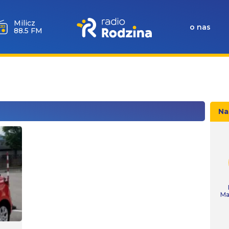
Milicz
o nas
88.5 FM
Na
Ma