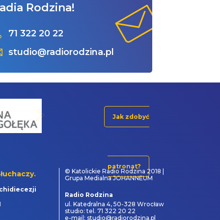
adia Rodzina!
71 322 20 22
studio@radiorodzina.pl
Jak zdobyć
patronat?
© Katolickie Radio Rodzina 2018 |
łuchaczy.
Grupa Medialna JOHANNEUM
chidiecezji
Radio Rodzina
1
ul. Katedralna 4, 50-328 Wrocław
studio: tel. 71 322 20 22
e-mail: studio@radiorodzina.pl