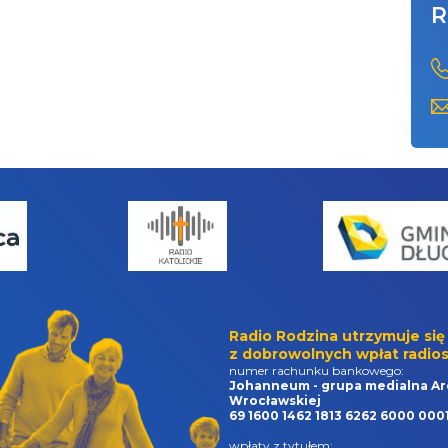
R
Radio Rodzina utrzymuje się
z dobrowolnych wpłat radios
numer rachunku bankowego:
Johanneum - grupa medialna Ar
Wrocławskiej
69 1600 1462 1813 6262 6000 000
wpłaty z tytułem: