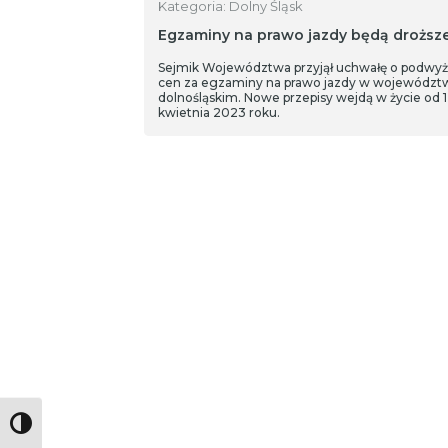
Kategoria: Dolny Śląsk
Egzaminy na prawo jazdy będą droższ
Sejmik Województwa przyjął uchwałę o podwy
cen za egzaminy na prawo jazdy w województ
dolnośląskim. Nowe przepisy wejdą w życie od 1
kwietnia 2023 roku.
Toggle High Contrast