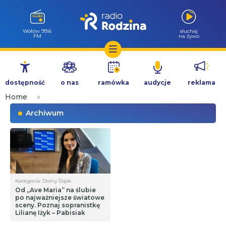
Wołów 99.6
słuchaj
FM
na żywo
Przejdź
do
dostępność
o nas
ramówka
audycje
reklama
treści
Home
»
Archiwum
Kategoria: Dolny Śląsk
Od „Ave Maria” na ślubie
po najważniejsze światowe
sceny. Poznaj sopranistkę
Lilianę Iżyk – Pabisiak