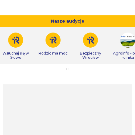
Nasze audycje
Wsłuchaj się w
Rodzic ma moc
Bezpieczny
Agroinfo - b
Słowo
Wrocław
rolnika