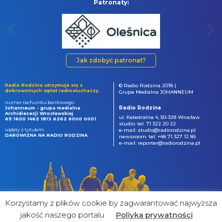
Patronaty:
Jak zdobyć patronat?
Radio Rodzina utrzymuje się z
© Radio Rodzina 2018 |
dobrowolnych wpłat radiosłuchaczy.
Grupa Medialna JOHANNEUM
numer rachunku bankowego:
Radio Rodzina
Johanneum - grupa medialna
Archidiecezji Wrocławskiej
ul. Katedralna 4, 50-328 Wrocław
69 1600 1462 1813 6262 6000 0001
studio: tel. 71 322 20 22
wpłaty z tytułem:
e-mail: studio@radiorodzina.pl
DAROWIZNA NA RADIO RODZINA
newsroom: tel. +48 71 327 12 85
e-mail: reporter@radiorodzina.pl
Korzystamy z plików cookie by zagwarantować najwyższa
jakość naszego portalu
Poliyka prywatności