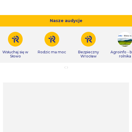
Nasze audycje
Wsłuchaj się w
Rodzic ma moc
Bezpieczny
Agroinfo - b
Słowo
Wrocław
rolnika