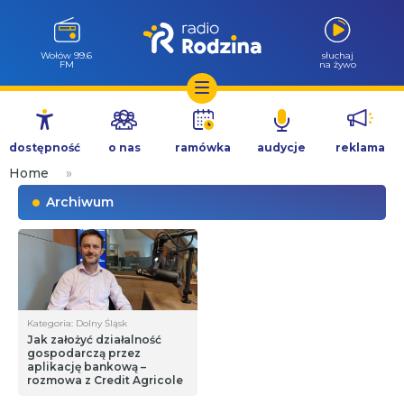
Wołów 99.6
słuchaj
FM
na żywo
Przejdź
do
dostępność
o nas
ramówka
audycje
reklama
treści
Home
»
Archiwum
Kategoria: Dolny Śląsk
Jak założyć działalność
gospodarczą przez
aplikację bankową –
rozmowa z Credit Agricole