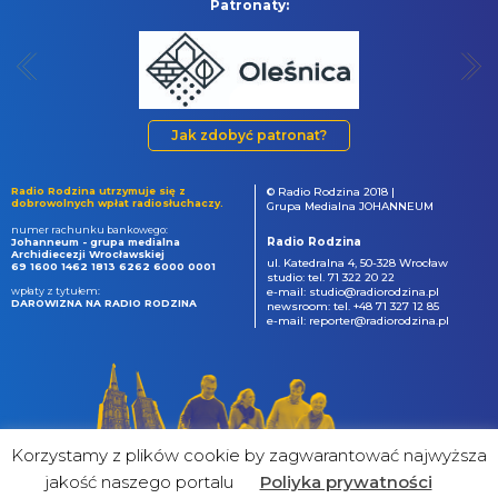
Patronaty:
Jak zdobyć patronat?
Radio Rodzina utrzymuje się z
© Radio Rodzina 2018 |
dobrowolnych wpłat radiosłuchaczy.
Grupa Medialna JOHANNEUM
numer rachunku bankowego:
Radio Rodzina
Johanneum - grupa medialna
Archidiecezji Wrocławskiej
ul. Katedralna 4, 50-328 Wrocław
69 1600 1462 1813 6262 6000 0001
studio: tel. 71 322 20 22
wpłaty z tytułem:
e-mail: studio@radiorodzina.pl
DAROWIZNA NA RADIO RODZINA
newsroom: tel. +48 71 327 12 85
e-mail: reporter@radiorodzina.pl
Korzystamy z plików cookie by zagwarantować najwyższa
jakość naszego portalu
Poliyka prywatności