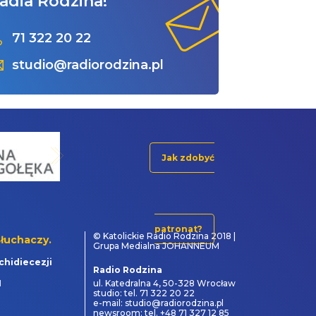
adia Rodzina!
71 322 20 22
studio@radiorodzina.pl
Jak zdobyć
patronat?
© Katolickie Radio Rodzina 2018 |
łuchaczy.
Grupa Medialna JOHANNEUM
chidiecezji
Radio Rodzina
1
ul. Katedralna 4, 50-328 Wrocław
studio: tel. 71 322 20 22
e-mail: studio@radiorodzina.pl
newsroom: tel. +48 71 327 12 85