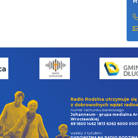
R
Radio Rodzina utrzymuje się
z dobrowolnych wpłat radios
numer rachunku bankowego:
Johanneum - grupa medialna Ar
Wrocławskiej
69 1600 1462 1813 6262 6000 000
wpłaty z tytułem:
DAROWIZNA NA RADIO RODZINA