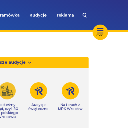
ramówka
audycje
reklama
menu
sze audycje
Jesteśmy
Audycje
Na torach z
ąd, czyli 80
Świąteczne
MPK Wrocław
t polskiego
rocławia