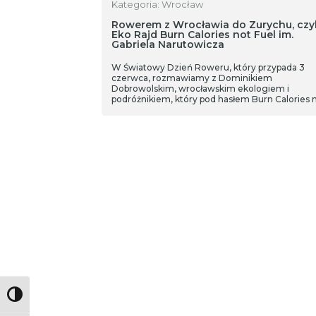
Kategoria: Wrocław
Rowerem z Wrocławia do Zurychu, czyl
Eko Rajd Burn Calories not Fuel im.
Gabriela Narutowicza
W Światowy Dzień Roweru, który przypada 3
czerwca, rozmawiamy z Dominikiem
Dobrowolskim, wrocławskim ekologiem i
podróżnikiem, który pod hasłem Burn Calories 
Toggle High Contrast