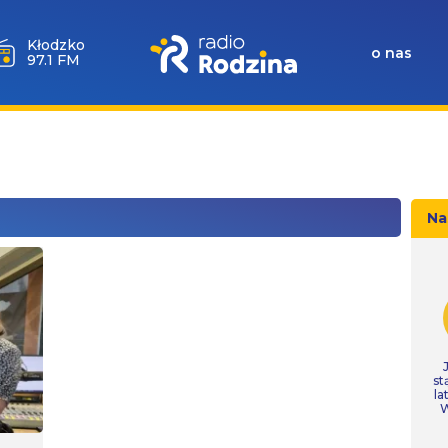
Wołów
o nas
99.6 FM
Na
st
la
W