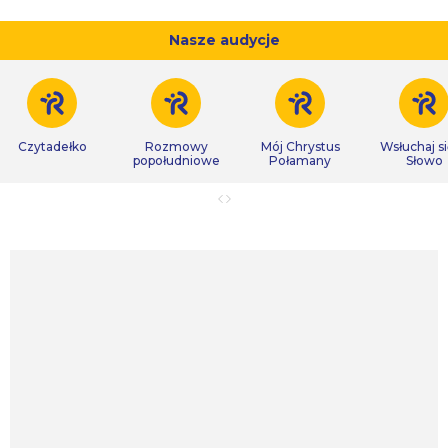
Nasze audycje
Czytadełko
Rozmowy
Mój Chrystus
Wsłuchaj s
popołudniowe
Połamany
Słowo