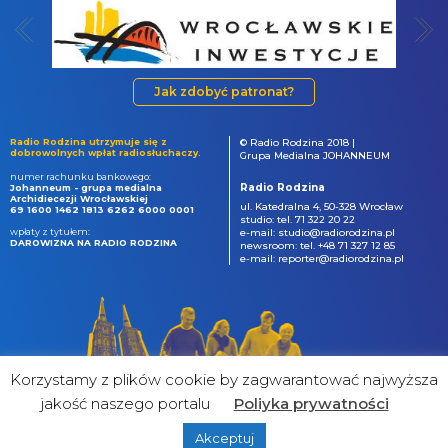
Jak zdobyć patronat?
Radio Rodzina utrzymuje się z
© Radio Rodzina 2018 |
dobrowolnych wpłat radiosłuchaczy.
Grupa Medialna JOHANNEUM
numer rachunku bankowego:
Radio Rodzina
Johanneum - grupa medialna
Archidiecezji Wrocławskiej
ul. Katedralna 4, 50-328 Wrocław
69 1600 1462 1813 6262 6000 0001
studio: tel. 71 322 20 22
wpłaty z tytułem:
e-mail: studio@radiorodzina.pl
DAROWIZNA NA RADIO RODZINA
newsroom: tel. +48 71 327 12 85
e-mail: reporter@radiorodzina.pl
Korzystamy z plików cookie by zagwarantować najwyższa
jakość naszego portalu
Poliyka prywatności
Akceptuj
powered by
&