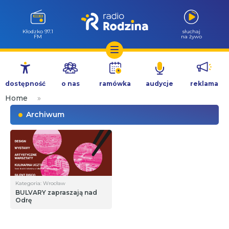
Kłodzko 97.1
słuchaj
FM
na żywo
Przejdź
do
dostępność
o nas
ramówka
audycje
reklama
treści
Home
»
Archiwum
Kategoria: Wrocław
BULVARY zapraszają nad
Odrę