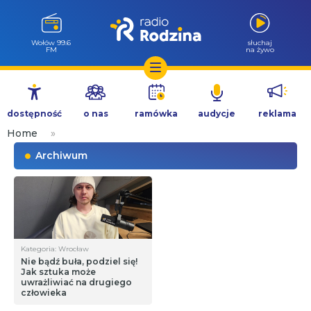
Wołów 99.6
słuchaj
FM
na żywo
Przejdź
do
dostępność
o nas
ramówka
audycje
reklama
treści
Home
»
Archiwum
Kategoria: Wrocław
Nie bądź buła, podziel się!
Jak sztuka może
uwrażliwiać na drugiego
człowieka