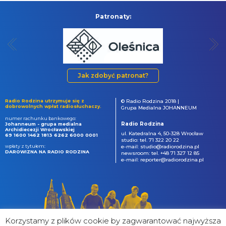
Patronaty:
Jak zdobyć patronat?
Radio Rodzina utrzymuje się z
© Radio Rodzina 2018 |
dobrowolnych wpłat radiosłuchaczy.
Grupa Medialna JOHANNEUM
numer rachunku bankowego:
Radio Rodzina
Johanneum - grupa medialna
Archidiecezji Wrocławskiej
ul. Katedralna 4, 50-328 Wrocław
69 1600 1462 1813 6262 6000 0001
studio: tel. 71 322 20 22
wpłaty z tytułem:
e-mail: studio@radiorodzina.pl
DAROWIZNA NA RADIO RODZINA
newsroom: tel. +48 71 327 12 85
e-mail: reporter@radiorodzina.pl
Korzystamy z plików cookie by zagwarantować najwyższa