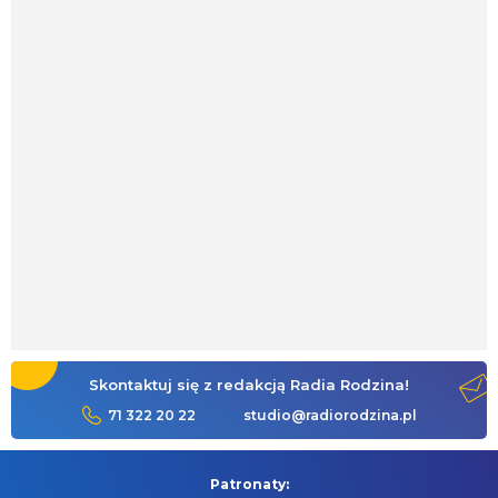
Skontaktuj się z redakcją Radia Rodzina!
71 322 20 22
studio@radiorodzina.pl
Patronaty: