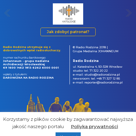
Jak zdobyć patronat?
Radio Rodzina utrzymuje się z
© Radio Rodzina 2018 |
dobrowolnych wpłat radiosłuchaczy.
Grupa Medialna JOHANNEUM
numer rachunku bankowego:
Radio Rodzina
Johanneum - grupa medialna
Archidiecezji Wrocławskiej
ul. Katedralna 4, 50-328 Wrocław
69 1600 1462 1813 6262 6000 0001
studio: tel. 71 322 20 22
wpłaty z tytułem:
e-mail: studio@radiorodzina.pl
DAROWIZNA NA RADIO RODZINA
newsroom: tel. +48 71 327 12 85
e-mail: reporter@radiorodzina.pl
Korzystamy z plików cookie by zagwarantować najwyższa
jakość naszego portalu
Poliyka prywatności