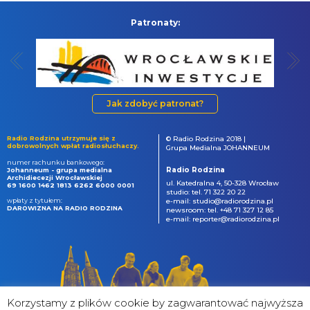
Patronaty:
Jak zdobyć patronat?
Radio Rodzina utrzymuje się z
© Radio Rodzina 2018 |
dobrowolnych wpłat radiosłuchaczy.
Grupa Medialna JOHANNEUM
numer rachunku bankowego:
Radio Rodzina
Johanneum - grupa medialna
Archidiecezji Wrocławskiej
ul. Katedralna 4, 50-328 Wrocław
69 1600 1462 1813 6262 6000 0001
studio: tel. 71 322 20 22
wpłaty z tytułem:
e-mail: studio@radiorodzina.pl
DAROWIZNA NA RADIO RODZINA
newsroom: tel. +48 71 327 12 85
e-mail: reporter@radiorodzina.pl
Korzystamy z plików cookie by zagwarantować najwyższa