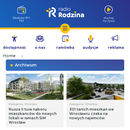
Kłodzko 97.1
słuchaj
FM
na żywo
Przejdź
do
dostępność
o nas
ramówka
audycje
reklama
treści
Home
»
Archiwum
Kategoria: Wrocław
Kategoria: Wrocław
Rusza II tura naboru
301 tanich mieszkań we
mieszkańców do nowych
Wrocławiu czeka na
lokali w ramach SIM
nowych najemców
Wrocław