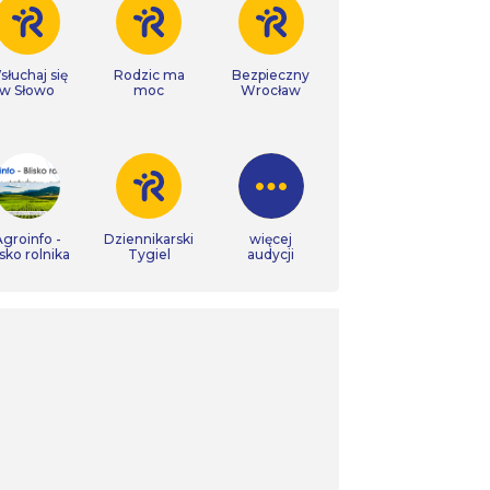
łuchaj się
Rodzic ma
Bezpieczny
w Słowo
moc
Wrocław
groinfo -
Dziennikarski
więcej
isko rolnika
Tygiel
audycji