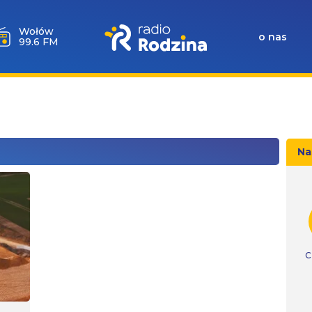
Wołów
o nas
99.6 FM
Na
C