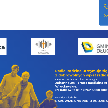
Radio Rodzina utrzymuje się
z dobrowolnych wpłat radios
numer rachunku bankowego:
Johanneum - grupa medialna Ar
Wrocławskiej
69 1600 1462 1813 6262 6000 000
wpłaty z tytułem:
DAROWIZNA NA RADIO RODZINA