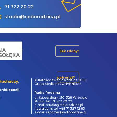
71 322 20 22
studio@radiorodzina.pl
Jak zdobyć
patronat?
© Katolickie Radio Rodzina 2018 |
łuchaczy.
Grupa Medialna JOHANNEUM
chidiecezji
Radio Rodzina
1
ul. Katedralna 4, 50-328 Wrocław
studio: tel. 71 322 20 22
e-mail: studio@radiorodzina.pl
newsroom: tel. +48 71 327 12 85
e-mail: reporter@radiorodzina.pl