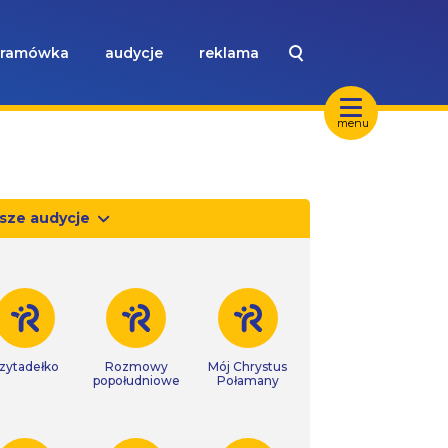
ramówka
audycje
reklama
menu
sze audycje
zytadełko
Rozmowy
Mój Chrystus
popołudniowe
Połamany