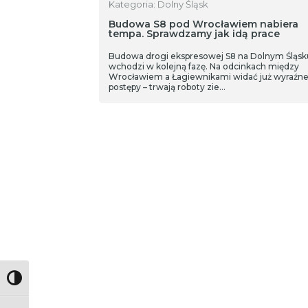
Kategoria: Dolny Śląsk
Budowa S8 pod Wrocławiem nabiera
tempa. Sprawdzamy jak idą prace
Budowa drogi ekspresowej S8 na Dolnym Śląsk
wchodzi w kolejną fazę. Na odcinkach między
Wrocławiem a Łagiewnikami widać już wyraźn
postępy – trwają roboty zie…
Toggle High Contrast