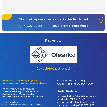
Skontaktuj się z redakcją Radia Rodzina!
71 322 20 22
studio@radiorodzina.pl
Patronaty:
Jak zdobyć patronat?
Radio Rodzina utrzymuje się z
© Radio Rodzina 2018 |
dobrowolnych wpłat radiosłuchaczy.
Grupa Medialna JOHANNEUM
numer rachunku bankowego:
Radio Rodzina
Johanneum - grupa medialna
Archidiecezji Wrocławskiej
ul. Katedralna 4, 50-328 Wrocław
69 1600 1462 1813 6262 6000 0001
studio: tel. 71 322 20 22
wpłaty z tytułem:
e-mail: studio@radiorodzina.pl
DAROWIZNA NA RADIO RODZINA
newsroom: tel. +48 71 327 12 85