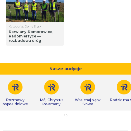
Kategoria: Dolny Śląsk
Karwiany-Komorowice,
Radomierzyce —
rozbudowa dróg
Nasze audycje
Rozmowy
Mój Chrystus
Wsłuchaj się w
Rodzic ma
popołudniowe
Połamany
Słowo