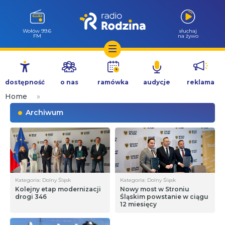
Wołów 99.6
słuchaj
FM
na żywo
Przejdź
do
dostępność
o nas
ramówka
audycje
reklama
treści
Home
»
Archiwum
Kategoria: Dolny Śląsk
Kategoria: Dolny Śląsk
Kolejny etap modernizacji
Nowy most w Stroniu
drogi 346
Śląskim powstanie w ciągu
12 miesięcy