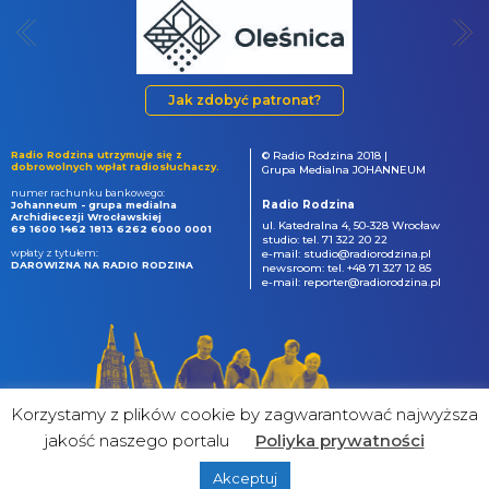
Jak zdobyć patronat?
Radio Rodzina utrzymuje się z
© Radio Rodzina 2018 |
dobrowolnych wpłat radiosłuchaczy.
Grupa Medialna JOHANNEUM
numer rachunku bankowego:
Radio Rodzina
Johanneum - grupa medialna
Archidiecezji Wrocławskiej
ul. Katedralna 4, 50-328 Wrocław
69 1600 1462 1813 6262 6000 0001
studio: tel. 71 322 20 22
wpłaty z tytułem:
e-mail: studio@radiorodzina.pl
DAROWIZNA NA RADIO RODZINA
newsroom: tel. +48 71 327 12 85
e-mail: reporter@radiorodzina.pl
Korzystamy z plików cookie by zagwarantować najwyższa
jakość naszego portalu
Poliyka prywatności
Akceptuj
powered by
&