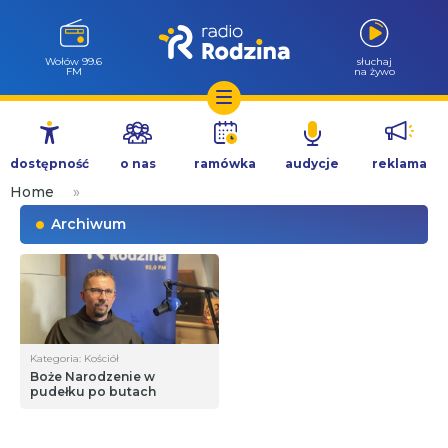
Wołów 99.6
słuchaj
FM
na żywo
Przejdź
do
dostępność
o nas
ramówka
audycje
reklama
treści
Home
»
Archiwum
Kategoria: Kościół
Boże Narodzenie w
pudełku po butach