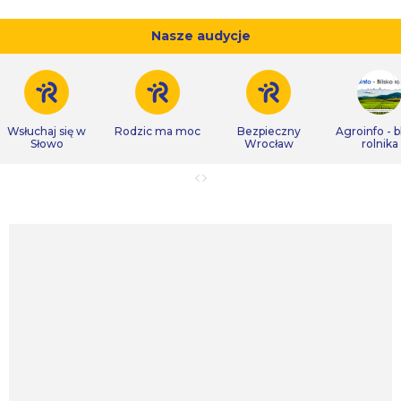
Nasze audycje
Wsłuchaj się w
Rodzic ma moc
Bezpieczny
Agroinfo - b
Słowo
Wrocław
rolnika