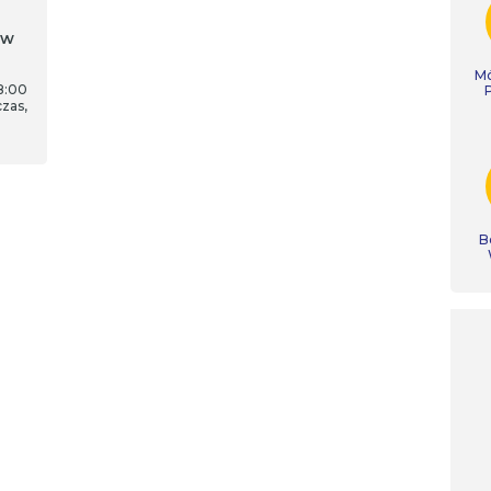
 w
Mó
8:00
zas,
B