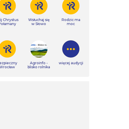
j Chrystus
Wsłuchaj się
Rodzic ma
Połamany
w Słowo
moc
ezpieczny
Agroinfo -
więcej audycji
Wrocław
blisko rolnika