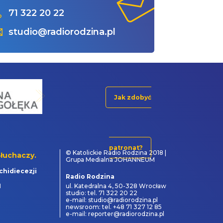
71 322 20 22
studio@radiorodzina.pl
Jak zdobyć
patronat?
© Katolickie Radio Rodzina 2018 |
łuchaczy.
Grupa Medialna JOHANNEUM
chidiecezji
Radio Rodzina
1
ul. Katedralna 4, 50-328 Wrocław
studio: tel. 71 322 20 22
e-mail: studio@radiorodzina.pl
newsroom: tel. +48 71 327 12 85
e-mail: reporter@radiorodzina.pl