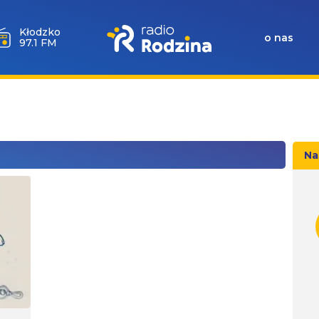
Wołów
o nas
99.6 FM
Na