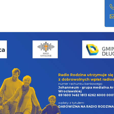
Radio Rodzina utrzymuje się
z dobrowolnych wpłat radios
numer rachunku bankowego:
Johanneum - grupa medialna Ar
Wrocławskiej
69 1600 1462 1813 6262 6000 000
wpłaty z tytułem:
DAROWIZNA NA RADIO RODZINA