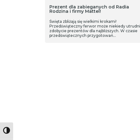
Prezent dla zabieganych od Radia
Rodzina i firmy Mattel!
Święta zbliżają się wielkimi krokami!
Przedświąteczny ferwor może niekiedy utrudn
zdobycie prezentów dla najbliższych. W czasie
przedświątecznych przygotowań…
Toggle High Contrast