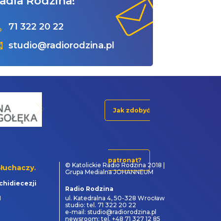
adia Rodzina!
71 322 20 22
studio@radiorodzina.pl
Jak zdobyć
patronat?
© Katolickie Radio Rodzina 2018 |
łuchaczy.
Grupa Medialna JOHANNEUM
chidiecezji
Radio Rodzina
1
ul. Katedralna 4, 50-328 Wrocław
studio: tel. 71 322 20 22
e-mail: studio@radiorodzina.pl
newsroom: tel. +48 71 327 12 85