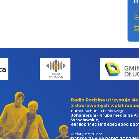
R
Radio Rodzina utrzymuje się
z dobrowolnych wpłat radios
numer rachunku bankowego:
Johanneum - grupa medialna Ar
Wrocławskiej
69 1600 1462 1813 6262 6000 000
wpłaty z tytułem:
DAROWIZNA NA RADIO RODZINA