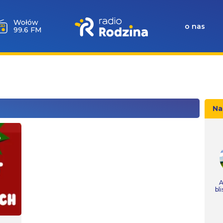
Wołów
o nas
99.6 FM
Na
A
bl