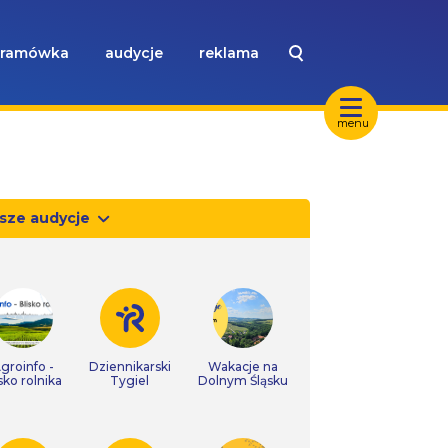
ramówka
audycje
reklama
menu
sze audycje
groinfo -
Dziennikarski
Wakacje na
isko rolnika
Tygiel
Dolnym Śląsku