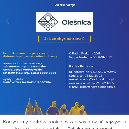
Patronaty:
Jak zdobyć patronat?
Radio Rodzina utrzymuje się z
© Radio Rodzina 2018 |
dobrowolnych wpłat radiosłuchaczy.
Grupa Medialna JOHANNEUM
numer rachunku bankowego:
Radio Rodzina
Johanneum - grupa medialna
Archidiecezji Wrocławskiej
ul. Katedralna 4, 50-328 Wrocław
69 1600 1462 1813 6262 6000 0001
studio: tel. 71 322 20 22
wpłaty z tytułem:
e-mail: studio@radiorodzina.pl
DAROWIZNA NA RADIO RODZINA
newsroom: tel. +48 71 327 12 85
e-mail: reporter@radiorodzina.pl
Korzystamy z plików cookie by zagwarantować najwyższa
jakość naszego portalu
Poliyka prywatności