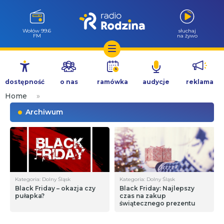
Wołów 99.6
słuchaj
FM
na żywo
Przejdź
do
dostępność
o nas
ramówka
audycje
reklama
treści
Home
»
Archiwum
Kategoria: Dolny Śląsk
Kategoria: Dolny Śląsk
Black Friday – okazja czy
Black Friday: Najlepszy
pułapka?
czas na zakup
świątecznego prezentu