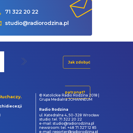
71 322 20 22
studio@radiorodzina.pl
Jak zdobyć
patronat?
© Katolickie Radio Rodzina 2018 |
łuchaczy.
Grupa Medialna JOHANNEUM
chidiecezji
Radio Rodzina
1
ul. Katedralna 4, 50-328 Wrocław
studio: tel. 71 322 20 22
e-mail: studio@radiorodzina.pl
newsroom: tel. +48 71 327 12 85
e-mail: reporter@radiorodzina.pl