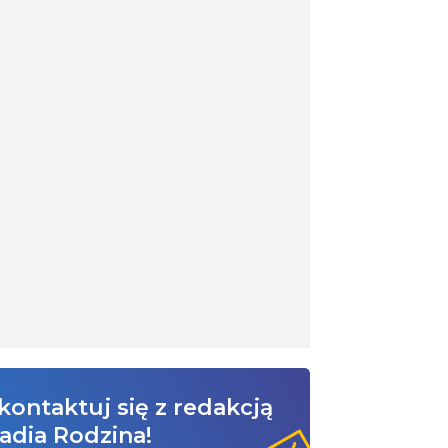
kontaktuj się z redakcją
adia Rodzina!