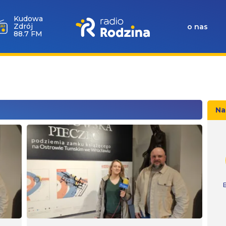
Kudowa
Zdrój
o nas
88.7 FM
Na