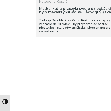
Kategoria: Kościół
Matka, która przeżyła swoje dzieci. Jak
było macierzyństwo św. Jadwigi Śląski
Z okazji Dnia Matki w Radiu Rodzina cofamy się 
w czasie do XIII wieku, by przypomnieć postać
niezwykłą – św. Jadwigę Śląską. Choć znana pr
wszystkim ja…
Toggle High Contrast