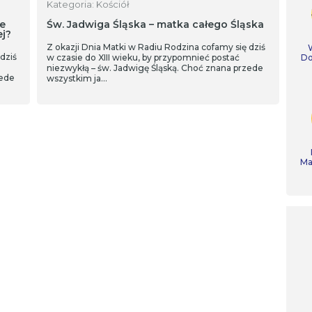
Kategoria: Kościół
ie
Św. Jadwiga Śląska – matka całego Śląska
ej?
Z okazji Dnia Matki w Radiu Rodzina cofamy się dziś
dziś
w czasie do XIII wieku, by przypomnieć postać
Do
niezwykłą – św. Jadwigę Śląską. Choć znana przede
zede
wszystkim ja…
Ma