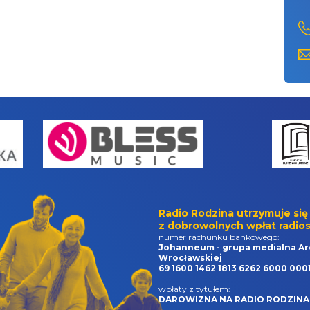
Radio Rodzina utrzymuje się
z dobrowolnych wpłat radios
numer rachunku bankowego:
Johanneum - grupa medialna Ar
Wrocławskiej
69 1600 1462 1813 6262 6000 000
wpłaty z tytułem:
DAROWIZNA NA RADIO RODZINA