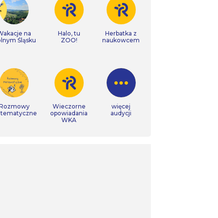
Wakacje na
Halo, tu
Herbatka z
lnym Śląsku
ZOO!
naukowcem
Rozmowy
Wieczorne
więcej
tematyczne
opowiadania
audycji
WKA