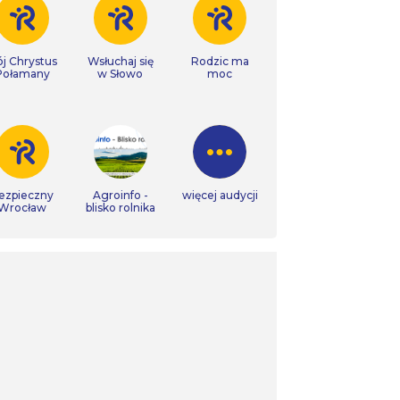
j Chrystus
Wsłuchaj się
Rodzic ma
Połamany
w Słowo
moc
ezpieczny
Agroinfo -
więcej audycji
Wrocław
blisko rolnika