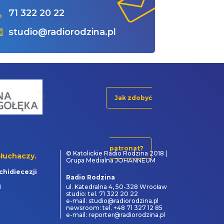
71 322 20 22
studio@radiorodzina.pl
Jak zdobyć
patronat?
© Katolickie Radio Rodzina 2018 |
łuchaczy.
Grupa Medialna JOHANNEUM
chidiecezji
Radio Rodzina
1
ul. Katedralna 4, 50-328 Wrocław
studio: tel. 71 322 20 22
e-mail: studio@radiorodzina.pl
newsroom: tel. +48 71 327 12 85
e-mail: reporter@radiorodzina.pl