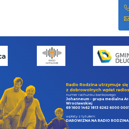
Radio Rodzina utrzymuje się
z dobrowolnych wpłat radios
numer rachunku bankowego:
Johanneum - grupa medialna Ar
Wrocławskiej
69 1600 1462 1813 6262 6000 000
wpłaty z tytułem:
DAROWIZNA NA RADIO RODZINA