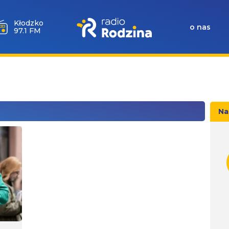
Wołów
o nas
99.6 FM
Na