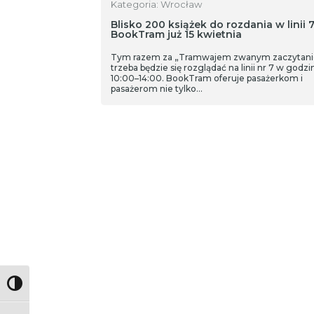
Kategoria: Wrocław
Blisko 200 książek do rozdania w linii 7
BookTram już 15 kwietnia
Tym razem za „Tramwajem zwanym zaczytan
trzeba będzie się rozglądać na linii nr 7 w godz
10:00–14:00. BookTram oferuje pasażerkom i
pasażerom nie tylko…
Toggle High Contrast