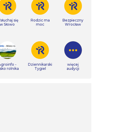
łuchaj się
Rodzic ma
Bezpieczny
w Słowo
moc
Wrocław
groinfo -
Dziennikarski
więcej
isko rolnika
Tygiel
audycji