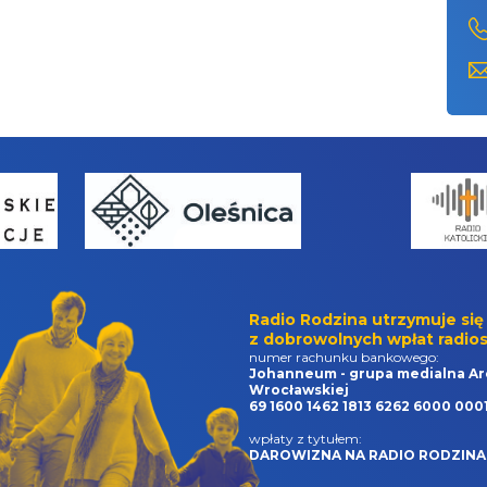
Radio Rodzina utrzymuje się
z dobrowolnych wpłat radios
numer rachunku bankowego:
Johanneum - grupa medialna Ar
Wrocławskiej
69 1600 1462 1813 6262 6000 000
wpłaty z tytułem:
DAROWIZNA NA RADIO RODZINA