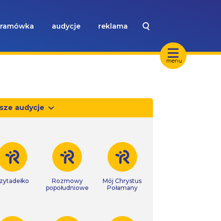
ramówka
audycje
reklama
menu
sze audycje
zytadełko
Rozmowy
Mój Chrystus
popołudniowe
Połamany