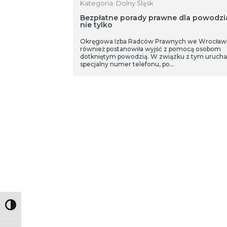
Kategoria: Dolny Śląsk
Bezpłatne porady prawne dla powodzia
nie tylko
Okręgowa Izba Radców Prawnych we Wrocław
również postanowiła wyjść z pomocą osobom
dotkniętym powodzią. W związku z tym uruch
specjalny numer telefonu, po…
Toggle High Contrast