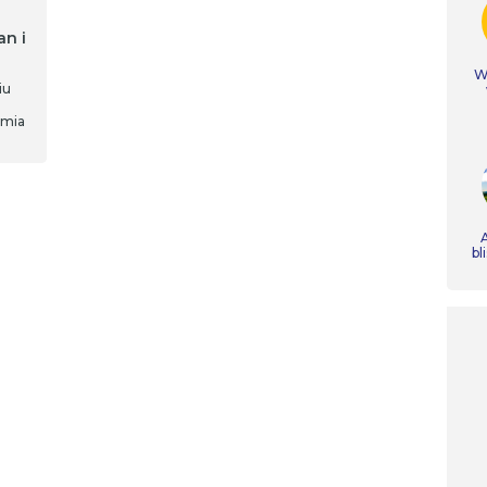
n i
Ws
iu
amia
A
bl