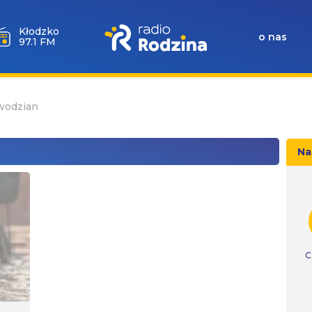
Kłodzko
o nas
97.1 FM
wodzian
Na
C