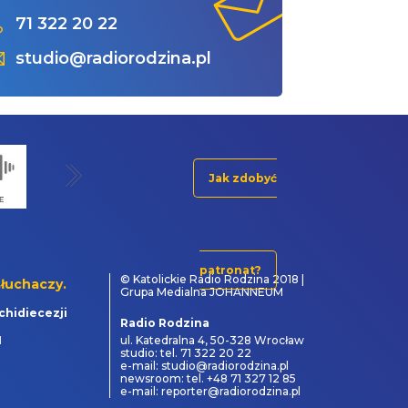
71 322 20 22
studio@radiorodzina.pl
Jak zdobyć
patronat?
© Katolickie Radio Rodzina 2018 |
łuchaczy.
Grupa Medialna JOHANNEUM
chidiecezji
Radio Rodzina
1
ul. Katedralna 4, 50-328 Wrocław
studio: tel. 71 322 20 22
e-mail: studio@radiorodzina.pl
newsroom: tel. +48 71 327 12 85
e-mail: reporter@radiorodzina.pl