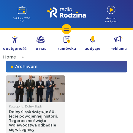
Wołów 99.6
słuchaj
FM
na żywo
Przejdź
do
dostępność
o nas
ramówka
audycje
reklama
treści
Home
»
Archiwum
Kategoria: Dolny Śląsk
Dolny Śląsk świętuje 80-
lecie powojennej historii.
Tegoroczne Święto
Województwa odbędzie
się w Legnicy