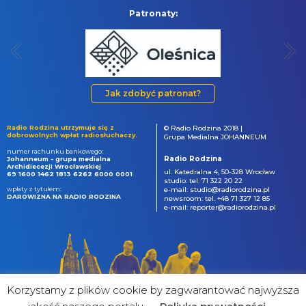
Patronaty:
Jak zdobyć patronat?
Radio Rodzina utrzymuje się z
© Radio Rodzina 2018 |
dobrowolnych wpłat radiosłuchaczy.
Grupa Medialna JOHANNEUM
numer rachunku bankowego:
Radio Rodzina
Johanneum - grupa medialna
Archidiecezji Wrocławskiej
ul. Katedralna 4, 50-328 Wrocław
69 1600 1462 1813 6262 6000 0001
studio: tel. 71 322 20 22
wpłaty z tytułem:
e-mail: studio@radiorodzina.pl
DAROWIZNA NA RADIO RODZINA
newsroom: tel. +48 71 327 12 85
e-mail: reporter@radiorodzina.pl
Korzystamy z plików cookie by zagwarantować najwyższa