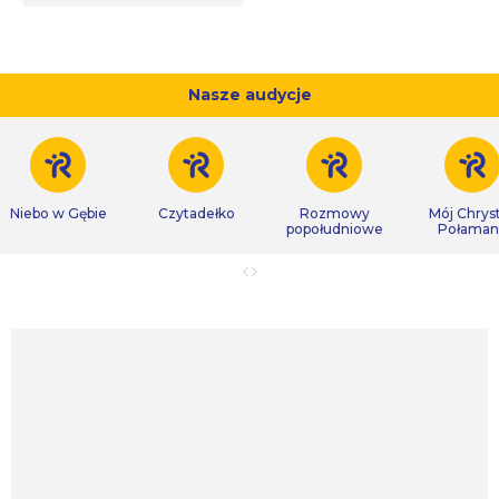
Nasze audycje
Niebo w Gębie
Czytadełko
Rozmowy
Mój Chrys
popołudniowe
Połaman