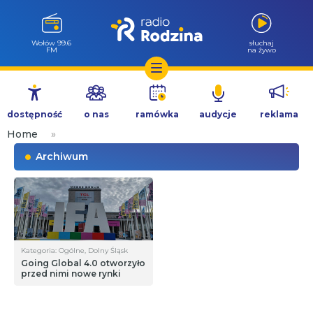
Wołów 99.6
słuchaj
FM
na żywo
Przejdź
do
dostępność
o nas
ramówka
audycje
reklama
treści
Home
»
Archiwum
Kategoria: Ogólne, Dolny Śląsk
Going Global 4.0 otworzyło
przed nimi nowe rynki