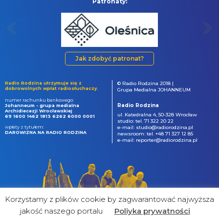
Patronaty:
Jak zdobyć patronat?
Radio Rodzina utrzymuje się z
© Radio Rodzina 2018 |
dobrowolnych wpłat radiosłuchaczy.
Grupa Medialna JOHANNEUM
numer rachunku bankowego:
Radio Rodzina
Johanneum - grupa medialna
Archidiecezji Wrocławskiej
ul. Katedralna 4, 50-328 Wrocław
69 1600 1462 1813 6262 6000 0001
studio: tel. 71 322 20 22
wpłaty z tytułem:
e-mail: studio@radiorodzina.pl
DAROWIZNA NA RADIO RODZINA
newsroom: tel. +48 71 327 12 85
e-mail: reporter@radiorodzina.pl
Korzystamy z plików cookie by zagwarantować najwyższa
jakość naszego portalu
Poliyka prywatności