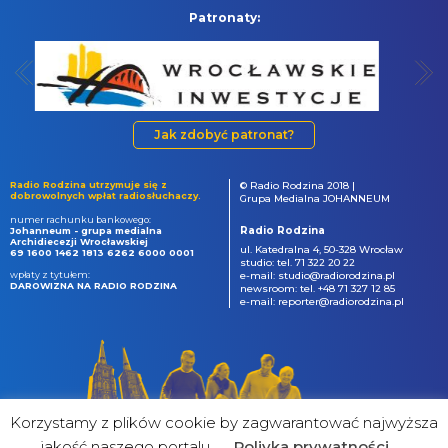
Patronaty:
Jak zdobyć patronat?
Radio Rodzina utrzymuje się z
© Radio Rodzina 2018 |
dobrowolnych wpłat radiosłuchaczy.
Grupa Medialna JOHANNEUM
numer rachunku bankowego:
Radio Rodzina
Johanneum - grupa medialna
Archidiecezji Wrocławskiej
ul. Katedralna 4, 50-328 Wrocław
69 1600 1462 1813 6262 6000 0001
studio: tel. 71 322 20 22
wpłaty z tytułem:
e-mail: studio@radiorodzina.pl
DAROWIZNA NA RADIO RODZINA
newsroom: tel. +48 71 327 12 85
e-mail: reporter@radiorodzina.pl
Korzystamy z plików cookie by zagwarantować najwyższa
jakość naszego portalu
Poliyka prywatności