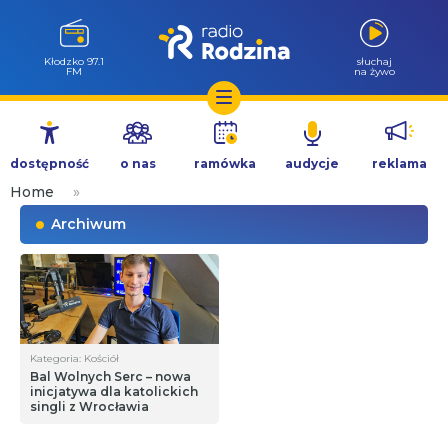
Kłodzko 97.1
słuchaj
FM
na żywo
Przejdź
do
dostępność
o nas
ramówka
audycje
reklama
treści
Home
»
Archiwum
Kategoria: Kościół
Bal Wolnych Serc – nowa
inicjatywa dla katolickich
singli z Wrocławia