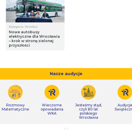
Kategoria: Wrocław
Nowe autobusy
elektryczne dla Wrocławia
– krok w stronę zielonej
przyszłości
Nasze audycje
Rozmowy
Wieczorne
Jesteśmy stąd,
Audycj
Matematyczne
opowiadania
czyli 80 lat
Świątecz
WKA
polskiego
Wrocławia