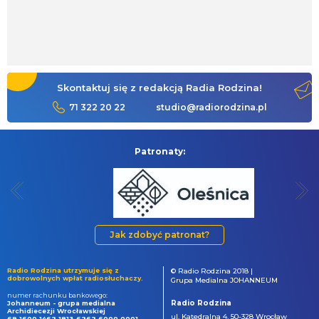
Skontaktuj się z redakcją Radia Rodzina!
71 322 20 22
studio@radiorodzina.pl
Patronaty:
Jak zdobyć patronat?
Radio Rodzina utrzymuje się z
© Radio Rodzina 2018 |
dobrowolnych wpłat radiosłuchaczy.
Grupa Medialna JOHANNEUM
numer rachunku bankowego:
Radio Rodzina
Johanneum - grupa medialna
Archidiecezji Wrocławskiej
ul. Katedralna 4, 50-328 Wrocław
69 1600 1462 1813 6262 6000 0001