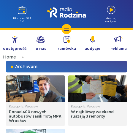
Wołów 99.6
słuchaj
FM
na żywo
Przejdź
do
dostępność
o nas
ramówka
audycje
reklama
treści
Home
»
Archiwum
Kategoria: Wrocław
Kategoria: Wrocław
Ponad 400 nowych
W najbliższy weekend
autobusów zasili flotę MPK
ruszają 3 remonty
Wrocław