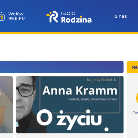
Wołów
o nas
99.6 FM
Na
Dz