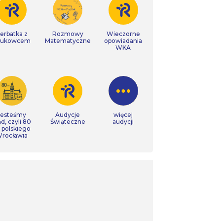
erbatka z
Rozmowy
Wieczorne
aukowcem
Matematyczne
opowiadania
WKA
Jesteśmy
Audycje
więcej
ąd, czyli 80
Świąteczne
audycji
t polskiego
rocławia