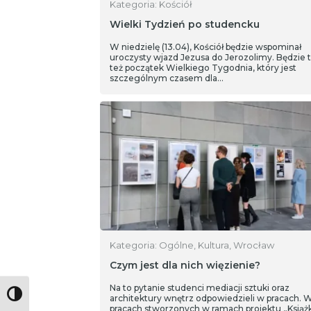
Kategoria: Kościół
Wielki Tydzień po studencku
W niedzielę (13.04), Kościół będzie wspominał
uroczysty wjazd Jezusa do Jerozolimy. Będzie 
też początek Wielkiego Tygodnia, który jest
szczególnym czasem dla…
Kategoria: Ogólne, Kultura, Wrocław
Czym jest dla nich więzienie?
Na to pytanie studenci mediacji sztuki oraz
Toggle High Contrast
architektury wnętrz odpowiedzieli w pracach. 
pracach stworzonych w ramach projektu „Książ