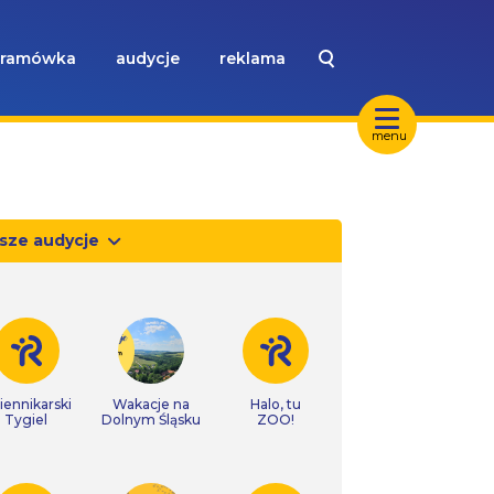
ramówka
audycje
reklama
menu
sze audycje
iennikarski
Wakacje na
Halo, tu
Tygiel
Dolnym Śląsku
ZOO!