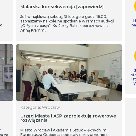
Malarska konsekwencja [zapowiedź]
Już w najbliższą sobotę, 15 lutego o godz. 16:00,
H
zapraszamy na kolejne spotkanie w ramach audycji
to
n
„O życiu z pasją”. Ks. Jerzy Babiak porozmawia z
Anną Kramm,…
st
la
W
Kategoria: Wrocław
Urząd Miasta i ASP zaprojektują rowerowe
rozwiązania
Miasto Wrocław i Akademia Sztuk Pięknych im.
W
Eugeniusza Gepperta podpisały porozumienie o
ka za