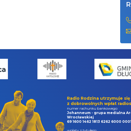
R
Radio Rodzina utrzymuje się
z dobrowolnych wpłat radios
numer rachunku bankowego:
Johanneum - grupa medialna Ar
Wrocławskiej
69 1600 1462 1813 6262 6000 000
wpłaty z tytułem: