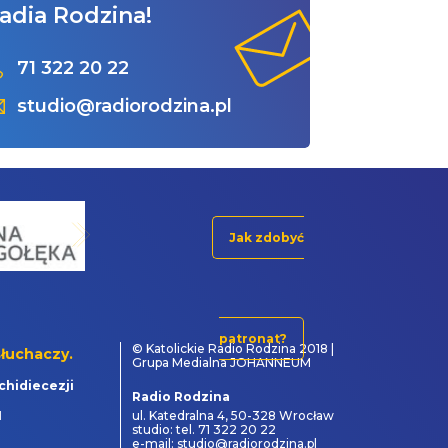
adia Rodzina!
71 322 20 22
studio@radiorodzina.pl
Jak zdobyć
patronat?
© Katolickie Radio Rodzina 2018 |
łuchaczy.
Grupa Medialna JOHANNEUM
chidiecezji
Radio Rodzina
1
ul. Katedralna 4, 50-328 Wrocław
studio: tel. 71 322 20 22
e-mail: studio@radiorodzina.pl