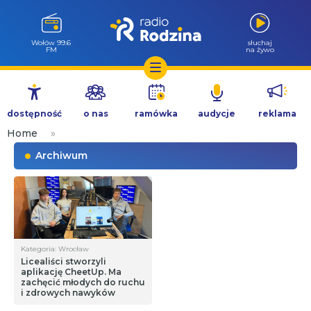
Wołów 99.6
słuchaj
FM
na żywo
Przejdź
do
dostępność
o nas
ramówka
audycje
reklama
treści
Home
»
Archiwum
Kategoria: Wrocław
Licealiści stworzyli
aplikację CheetUp. Ma
zachęcić młodych do ruchu
i zdrowych nawyków