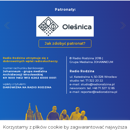
Patronaty:
Jak zdobyć patronat?
Radio Rodzina utrzymuje się z
© Radio Rodzina 2018 |
dobrowolnych wpłat radiosłuchaczy.
Grupa Medialna JOHANNEUM
numer rachunku bankowego:
Radio Rodzina
Johanneum - grupa medialna
Archidiecezji Wrocławskiej
ul. Katedralna 4, 50-328 Wrocław
69 1600 1462 1813 6262 6000 0001
studio: tel. 71 322 20 22
wpłaty z tytułem:
e-mail: studio@radiorodzina.pl
DAROWIZNA NA RADIO RODZINA
newsroom: tel. +48 71 327 12 85
e-mail: reporter@radiorodzina.pl
Korzystamy z plików cookie by zagwarantować najwyższa