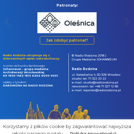
Patronaty:
Jak zdobyć patronat?
Radio Rodzina utrzymuje się z
© Radio Rodzina 2018 |
dobrowolnych wpłat radiosłuchaczy.
Grupa Medialna JOHANNEUM
numer rachunku bankowego:
Radio Rodzina
Johanneum - grupa medialna
Archidiecezji Wrocławskiej
ul. Katedralna 4, 50-328 Wrocław
69 1600 1462 1813 6262 6000 0001
studio: tel. 71 322 20 22
wpłaty z tytułem:
e-mail: studio@radiorodzina.pl
DAROWIZNA NA RADIO RODZINA
newsroom: tel. +48 71 327 12 85
e-mail: reporter@radiorodzina.pl
Korzystamy z plików cookie by zagwarantować najwyższa
jakość naszego portalu
Poliyka prywatności