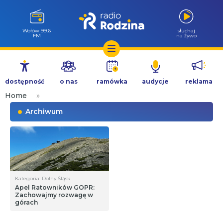
Wołów 99.6
słuchaj
FM
na żywo
Przejdź
do
dostępność
o nas
ramówka
audycje
reklama
treści
Home
»
Archiwum
Kategoria: Dolny Śląsk
Apel Ratowników GOPR:
Zachowajmy rozwagę w
górach