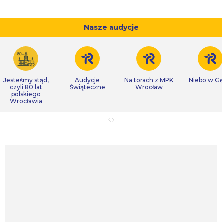
Nasze audycje
Jesteśmy stąd,
Audycje
Na torach z MPK
Niebo w Gę
czyli 80 lat
Świąteczne
Wrocław
polskiego
Wrocławia