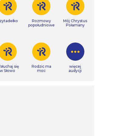
zytadełko
Rozmowy
Mój Chrystus
popołudniowe
Połamany
łuchaj się
Rodzic ma
więcej
w Słowo
moc
audycji