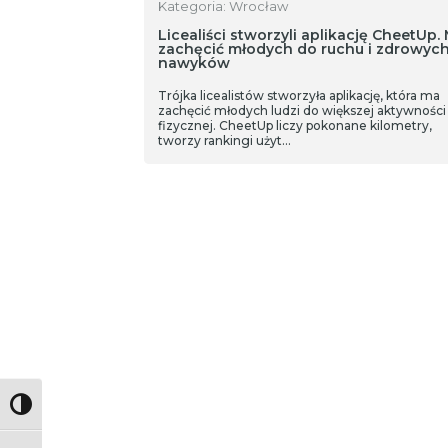
Kategoria: Wrocław
Licealiści stworzyli aplikację CheetUp.
zachęcić młodych do ruchu i zdrowyc
nawyków
Trójka licealistów stworzyła aplikację, która ma
zachęcić młodych ludzi do większej aktywności
fizycznej. CheetUp liczy pokonane kilometry,
tworzy rankingi użyt…
Toggle High Contrast