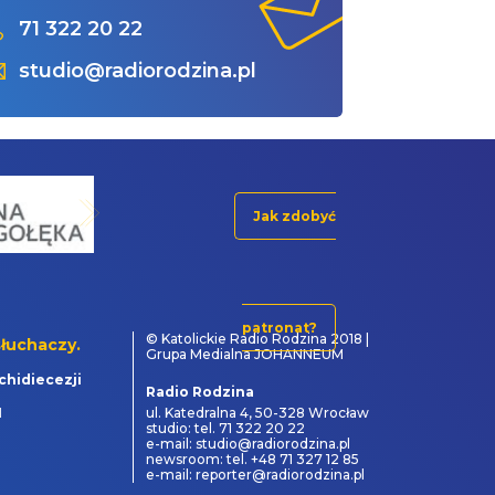
71 322 20 22
studio@radiorodzina.pl
Jak zdobyć
patronat?
© Katolickie Radio Rodzina 2018 |
łuchaczy.
Grupa Medialna JOHANNEUM
chidiecezji
Radio Rodzina
1
ul. Katedralna 4, 50-328 Wrocław
studio: tel. 71 322 20 22
e-mail: studio@radiorodzina.pl
newsroom: tel. +48 71 327 12 85
e-mail: reporter@radiorodzina.pl