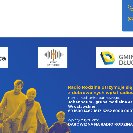
Radio Rodzina utrzymuje się
z dobrowolnych wpłat radios
numer rachunku bankowego:
Johanneum - grupa medialna Ar
Wrocławskiej
69 1600 1462 1813 6262 6000 000
wpłaty z tytułem:
DAROWIZNA NA RADIO RODZINA