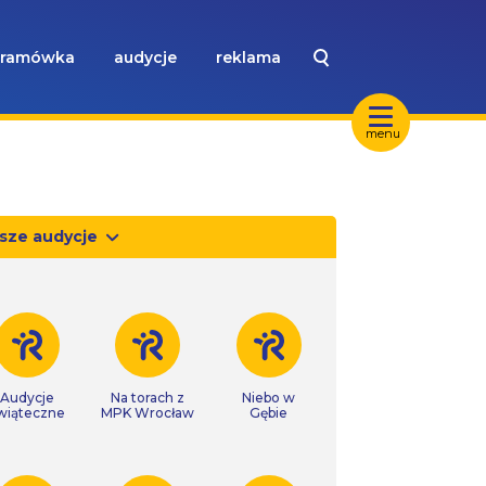
ramówka
audycje
reklama
menu
sze audycje
Audycje
Na torach z
Niebo w
wiąteczne
MPK Wrocław
Gębie