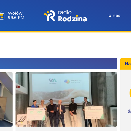
Wołów
o nas
99.6 FM
Na
Ś