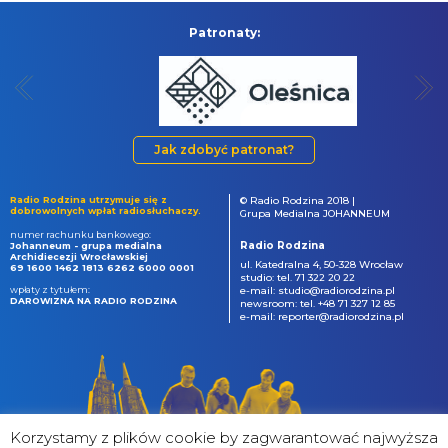
Patronaty:
Jak zdobyć patronat?
Radio Rodzina utrzymuje się z
© Radio Rodzina 2018 |
dobrowolnych wpłat radiosłuchaczy.
Grupa Medialna JOHANNEUM
numer rachunku bankowego:
Radio Rodzina
Johanneum - grupa medialna
Archidiecezji Wrocławskiej
ul. Katedralna 4, 50-328 Wrocław
69 1600 1462 1813 6262 6000 0001
studio: tel. 71 322 20 22
wpłaty z tytułem:
e-mail: studio@radiorodzina.pl
DAROWIZNA NA RADIO RODZINA
newsroom: tel. +48 71 327 12 85
e-mail: reporter@radiorodzina.pl
Korzystamy z plików cookie by zagwarantować najwyższa