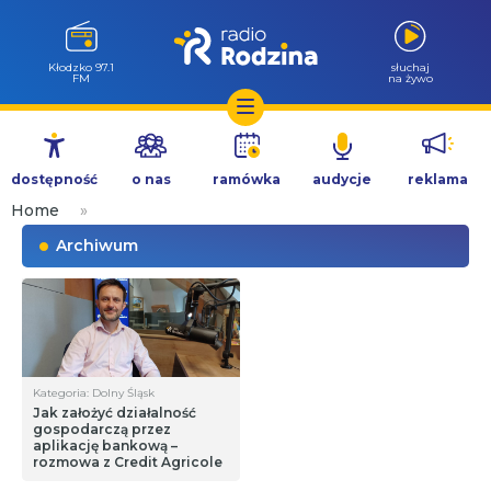
Kłodzko 97.1
słuchaj
FM
na żywo
Przejdź
do
dostępność
o nas
ramówka
audycje
reklama
treści
Home
»
Archiwum
Kategoria: Dolny Śląsk
Jak założyć działalność
gospodarczą przez
aplikację bankową –
rozmowa z Credit Agricole