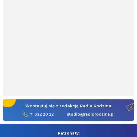
Skontaktuj się z redakcją Radia Rodzina!
71 322 20 22
studio@radiorodzina.pl
Patronaty: