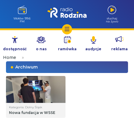
Wołów 99.6
słuchaj
FM
na żywo
Przejdź
do
dostępność
o nas
ramówka
audycje
reklama
treści
Home
»
Archiwum
Kategoria: Dolny Śląsk
Nowa fundacja w WSSE