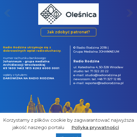
Jak zdobyć patronat?
Radio Rodzina utrzymuje się z
© Radio Rodzina 2018 |
dobrowolnych wpłat radiosłuchaczy.
Grupa Medialna JOHANNEUM
numer rachunku bankowego:
Radio Rodzina
Johanneum - grupa medialna
Archidiecezji Wrocławskiej
ul. Katedralna 4, 50-328 Wrocław
69 1600 1462 1813 6262 6000 0001
studio: tel. 71 322 20 22
wpłaty z tytułem:
e-mail: studio@radiorodzina.pl
DAROWIZNA NA RADIO RODZINA
newsroom: tel. +48 71 327 12 85
e-mail: reporter@radiorodzina.pl
Korzystamy z plików cookie by zagwarantować najwyższa
jakość naszego portalu
Poliyka prywatności