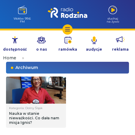
Wołów 99.6
słuchaj
FM
na żywo
Przejdź
do
dostępność
o nas
ramówka
audycje
reklama
treści
Home
»
Archiwum
Kategoria: Dolny Śląsk
Nauka w stanie
nieważkości. Co dała nam
misja Ignis?