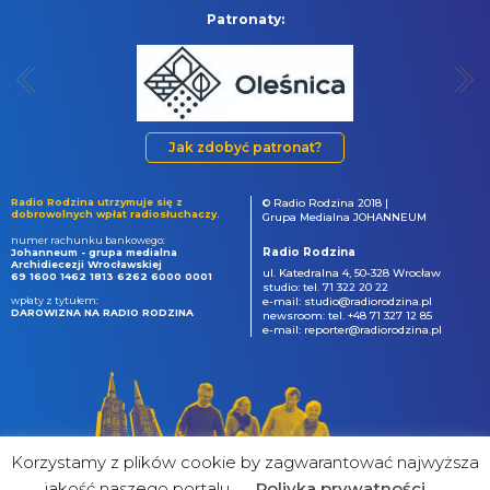
Patronaty:
Jak zdobyć patronat?
Radio Rodzina utrzymuje się z
© Radio Rodzina 2018 |
dobrowolnych wpłat radiosłuchaczy.
Grupa Medialna JOHANNEUM
numer rachunku bankowego:
Radio Rodzina
Johanneum - grupa medialna
Archidiecezji Wrocławskiej
ul. Katedralna 4, 50-328 Wrocław
69 1600 1462 1813 6262 6000 0001
studio: tel. 71 322 20 22
wpłaty z tytułem:
e-mail: studio@radiorodzina.pl
DAROWIZNA NA RADIO RODZINA
newsroom: tel. +48 71 327 12 85
e-mail: reporter@radiorodzina.pl
Korzystamy z plików cookie by zagwarantować najwyższa
jakość naszego portalu
Poliyka prywatności