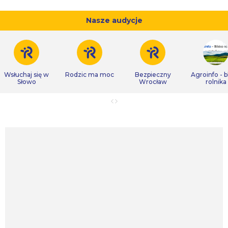
Nasze audycje
Wsłuchaj się w
Rodzic ma moc
Bezpieczny
Agroinfo - b
Słowo
Wrocław
rolnika