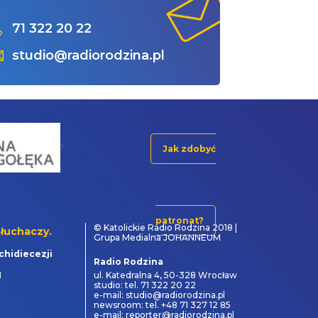
71 322 20 22
studio@radiorodzina.pl
Jak zdobyć
patronat?
© Katolickie Radio Rodzina 2018 |
łuchaczy.
Grupa Medialna JOHANNEUM
chidiecezji
Radio Rodzina
1
ul. Katedralna 4, 50-328 Wrocław
studio: tel. 71 322 20 22
e-mail: studio@radiorodzina.pl
newsroom: tel. +48 71 327 12 85
e-mail: reporter@radiorodzina.pl