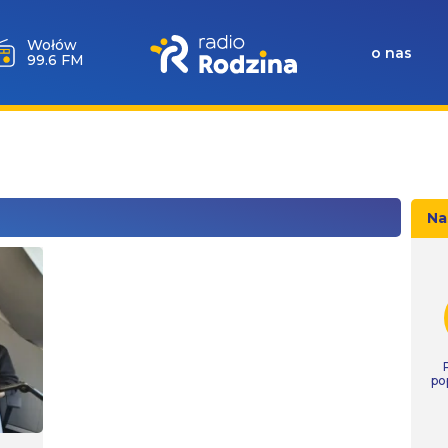
Wołów
o nas
99.6 FM
Na
po