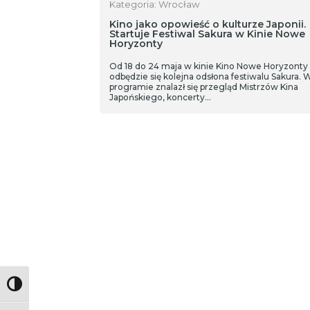
Kategoria: Wrocław
Kino jako opowieść o kulturze Japonii.
Startuje Festiwal Sakura w Kinie Nowe
Horyzonty
Od 18 do 24 maja w kinie Kino Nowe Horyzonty
odbędzie się kolejna odsłona festiwalu Sakura. 
programie znalazł się przegląd Mistrzów Kina
Japońskiego, koncerty…
Toggle High Contrast