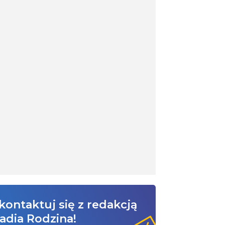
kontaktuj się z redakcją
adia Rodzina!