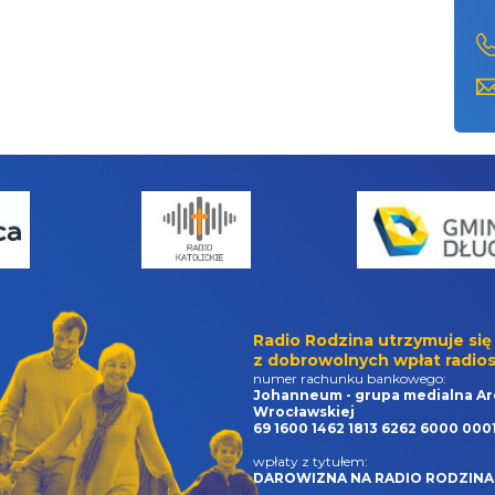
Radio Rodzina utrzymuje się
z dobrowolnych wpłat radios
numer rachunku bankowego:
Johanneum - grupa medialna Ar
Wrocławskiej
69 1600 1462 1813 6262 6000 000
wpłaty z tytułem:
DAROWIZNA NA RADIO RODZINA