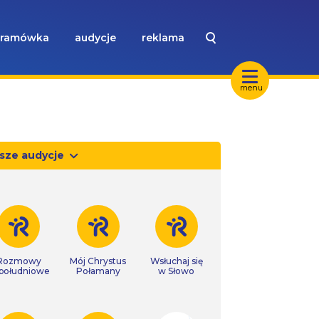
ramówka
audycje
reklama
menu
sze audycje
Rozmowy
Mój Chrystus
Wsłuchaj się
południowe
Połamany
w Słowo