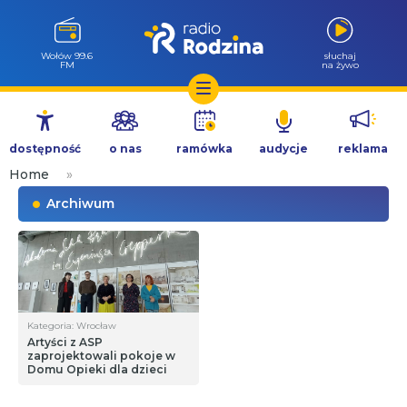
Wołów 99.6
słuchaj
FM
na żywo
Przejdź
do
dostępność
o nas
ramówka
audycje
reklama
treści
Home
»
Archiwum
Kategoria: Wrocław
Artyści z ASP
zaprojektowali pokoje w
Domu Opieki dla dzieci