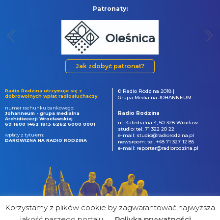
Patronaty:
Jak zdobyć patronat?
Radio Rodzina utrzymuje się z
© Radio Rodzina 2018 |
dobrowolnych wpłat radiosłuchaczy.
Grupa Medialna JOHANNEUM
numer rachunku bankowego:
Radio Rodzina
Johanneum - grupa medialna
Archidiecezji Wrocławskiej
ul. Katedralna 4, 50-328 Wrocław
69 1600 1462 1813 6262 6000 0001
studio: tel. 71 322 20 22
wpłaty z tytułem:
e-mail: studio@radiorodzina.pl
DAROWIZNA NA RADIO RODZINA
newsroom: tel. +48 71 327 12 85
e-mail: reporter@radiorodzina.pl
Korzystamy z plików cookie by zagwarantować najwyższa
jakość naszego portalu
Poliyka prywatności