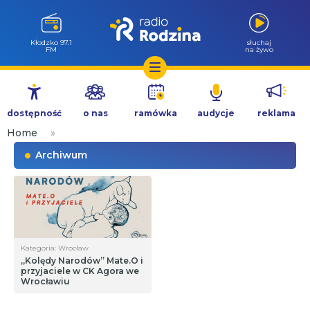
Kłodzko 97.1
słuchaj
FM
na żywo
Przejdź
do
dostępność
o nas
ramówka
audycje
reklama
treści
Home
»
Archiwum
Kategoria: Wrocław
„Kolędy Narodów” Mate.O i
przyjaciele w CK Agora we
Wrocławiu