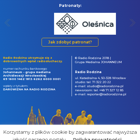
Patronaty:
Jak zdobyć patronat?
Radio Rodzina utrzymuje się z
© Radio Rodzina 2018 |
dobrowolnych wpłat radiosłuchaczy.
Grupa Medialna JOHANNEUM
numer rachunku bankowego:
Radio Rodzina
Johanneum - grupa medialna
Archidiecezji Wrocławskiej
ul. Katedralna 4, 50-328 Wrocław
69 1600 1462 1813 6262 6000 0001
studio: tel. 71 322 20 22
wpłaty z tytułem:
e-mail: studio@radiorodzina.pl
DAROWIZNA NA RADIO RODZINA
newsroom: tel. +48 71 327 12 85
e-mail: reporter@radiorodzina.pl
Korzystamy z plików cookie by zagwarantować najwyższa
jakość naszego portalu
Poliyka prywatności