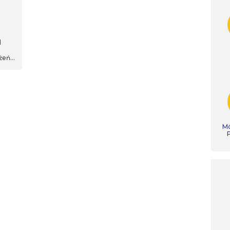
d
żeń
.
uwa
Mó