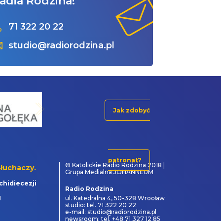
adia Rodzina!
71 322 20 22
studio@radiorodzina.pl
Jak zdobyć
patronat?
© Katolickie Radio Rodzina 2018 |
łuchaczy.
Grupa Medialna JOHANNEUM
chidiecezji
Radio Rodzina
1
ul. Katedralna 4, 50-328 Wrocław
studio: tel. 71 322 20 22
e-mail: studio@radiorodzina.pl
newsroom: tel. +48 71 327 12 85