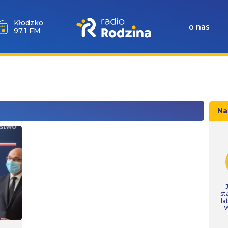
Wołów
o nas
99.6 FM
Na
st
la
W