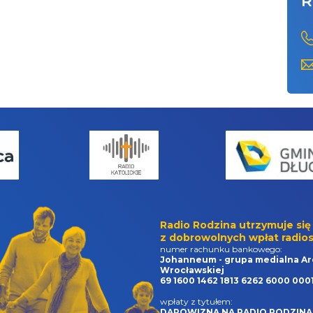
R
Radio Rodzina utrzymuje się
z dobrowolnych wpłat radios
numer rachunku bankowego:
Johanneum - grupa medialna Ar
Wrocławskiej
69 1600 1462 1813 6262 6000 000
wpłaty z tytułem:
DAROWIZNA NA RADIO RODZINA