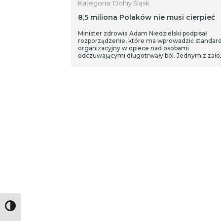
Kategoria: Dolny Śląsk
8,5 miliona Polaków nie musi cierpieć
Minister zdrowia Adam Niedzielski podpisał
rozporządzenie, które ma wprowadzić standar
organizacyjny w opiece nad osobami
odczuwającymi długotrwały ból. Jednym z zało
dokumentu jest sporządzenie karty oceny
natężenia bólu na jak najwcześniejszym etapie
kontaktu z przedstawicielami opieki zdrowotnej
Zgodnie z opiniami specjalistów, stały ból odcz
8 500 000 Polek i Polaków.
Toggle High Contrast