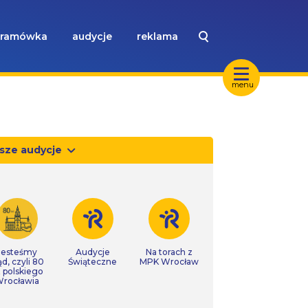
ramówka
audycje
reklama
menu
sze audycje
Jesteśmy
Audycje
Na torach z
ąd, czyli 80
Świąteczne
MPK Wrocław
t polskiego
rocławia