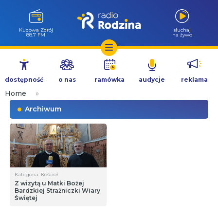
Kudowa Zdrój
słuchaj
88.7 FM
na żywo
Przejdź
do
dostępność
o nas
ramówka
audycje
reklama
treści
Home
»
Archiwum
Kategoria: Kościół
Z wizytą u Matki Bożej
Bardzkiej Strażniczki Wiary
Świętej