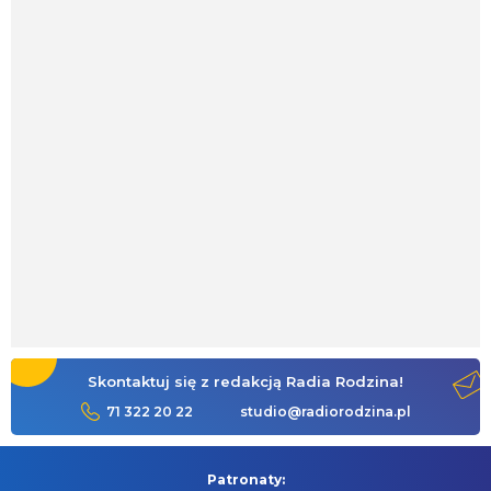
Skontaktuj się z redakcją Radia Rodzina!
71 322 20 22
studio@radiorodzina.pl
Patronaty: