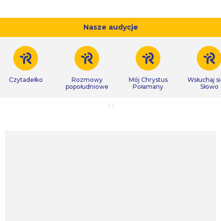
Nasze audycje
Czytadełko
Rozmowy
Mój Chrystus
Wsłuchaj s
popołudniowe
Połamany
Słowo