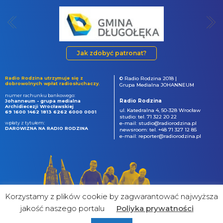
Jak zdobyć patronat?
Radio Rodzina utrzymuje się z
© Radio Rodzina 2018 |
dobrowolnych wpłat radiosłuchaczy.
Grupa Medialna JOHANNEUM
numer rachunku bankowego:
Radio Rodzina
Johanneum - grupa medialna
Archidiecezji Wrocławskiej
ul. Katedralna 4, 50-328 Wrocław
69 1600 1462 1813 6262 6000 0001
studio: tel. 71 322 20 22
wpłaty z tytułem:
e-mail: studio@radiorodzina.pl
DAROWIZNA NA RADIO RODZINA
newsroom: tel. +48 71 327 12 85
e-mail: reporter@radiorodzina.pl
Korzystamy z plików cookie by zagwarantować najwyższa
jakość naszego portalu
Poliyka prywatności