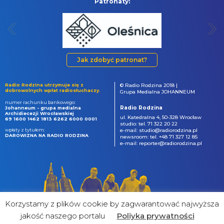
Patronaty:
Jak zdobyć patronat?
Radio Rodzina utrzymuje się z
© Radio Rodzina 2018 |
dobrowolnych wpłat radiosłuchaczy.
Grupa Medialna JOHANNEUM
numer rachunku bankowego:
Radio Rodzina
Johanneum - grupa medialna
Archidiecezji Wrocławskiej
ul. Katedralna 4, 50-328 Wrocław
69 1600 1462 1813 6262 6000 0001
studio: tel. 71 322 20 22
wpłaty z tytułem:
e-mail: studio@radiorodzina.pl
DAROWIZNA NA RADIO RODZINA
newsroom: tel. +48 71 327 12 85
e-mail: reporter@radiorodzina.pl
Korzystamy z plików cookie by zagwarantować najwyższa
jakość naszego portalu
Poliyka prywatności