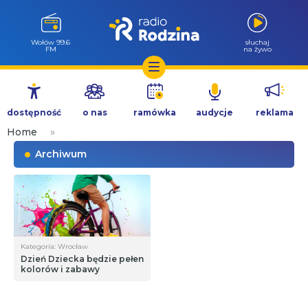
Wołów 99.6
słuchaj
FM
na żywo
Przejdź
do
dostępność
o nas
ramówka
audycje
reklama
treści
Home
»
Archiwum
Kategoria: Wrocław
Dzień Dziecka będzie pełen
kolorów i zabawy