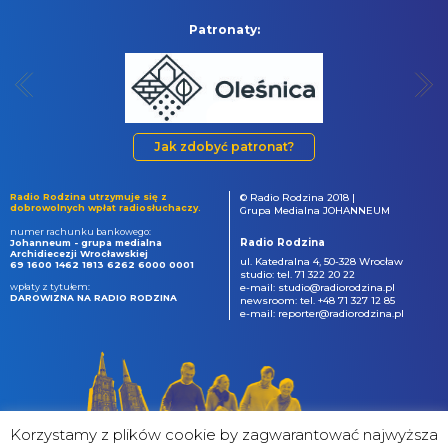
Patronaty:
Jak zdobyć patronat?
Radio Rodzina utrzymuje się z
© Radio Rodzina 2018 |
dobrowolnych wpłat radiosłuchaczy.
Grupa Medialna JOHANNEUM
numer rachunku bankowego:
Radio Rodzina
Johanneum - grupa medialna
Archidiecezji Wrocławskiej
ul. Katedralna 4, 50-328 Wrocław
69 1600 1462 1813 6262 6000 0001
studio: tel. 71 322 20 22
wpłaty z tytułem:
e-mail: studio@radiorodzina.pl
DAROWIZNA NA RADIO RODZINA
newsroom: tel. +48 71 327 12 85
e-mail: reporter@radiorodzina.pl
Korzystamy z plików cookie by zagwarantować najwyższa