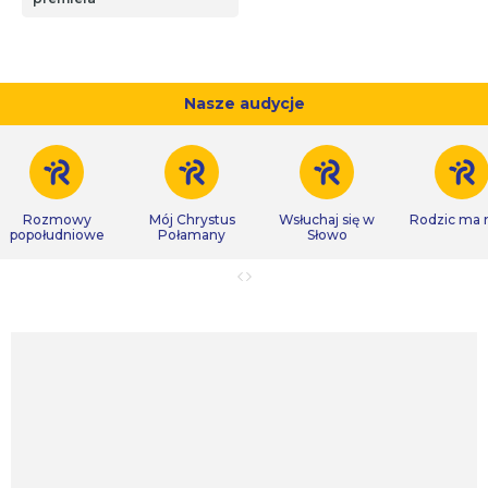
Nasze audycje
Rozmowy
Mój Chrystus
Wsłuchaj się w
Rodzic ma
popołudniowe
Połamany
Słowo