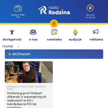
Wołów 99.6
słuchaj
FM
na żywo
Przejdź
do
dostępność
o nas
ramówka
audycje
reklama
treści
Home
»
Archiwum
Kategoria: Dolny Śląsk, Poranny
Gość
Politolog prof. Robert
Alberski o wewnętrznych
wyborach w KO i
kandydacie PiS na
premiera