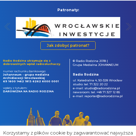
Patronaty:
Jak zdobyć patronat?
Radio Rodzina utrzymuje się z
© Radio Rodzina 2018 |
dobrowolnych wpłat radiosłuchaczy.
Grupa Medialna JOHANNEUM
numer rachunku bankowego:
Radio Rodzina
Johanneum - grupa medialna
Archidiecezji Wrocławskiej
ul. Katedralna 4, 50-328 Wrocław
69 1600 1462 1813 6262 6000 0001
studio: tel. 71 322 20 22
wpłaty z tytułem:
e-mail: studio@radiorodzina.pl
DAROWIZNA NA RADIO RODZINA
newsroom: tel. +48 71 327 12 85
e-mail: reporter@radiorodzina.pl
Korzystamy z plików cookie by zagwarantować najwyższa