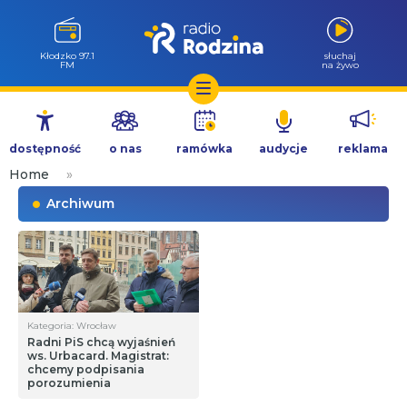
Kłodzko 97.1
słuchaj
FM
na żywo
Przejdź
do
dostępność
o nas
ramówka
audycje
reklama
treści
Home
»
Archiwum
Kategoria: Wrocław
Radni PiS chcą wyjaśnień
ws. Urbacard. Magistrat:
chcemy podpisania
porozumienia