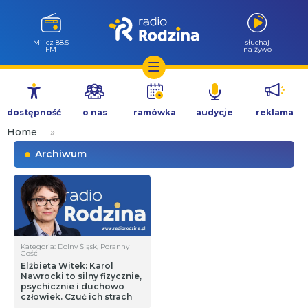
Milicz 88.5
słuchaj
FM
na żywo
Przejdź
do
dostępność
o nas
ramówka
audycje
reklama
treści
Home
»
Archiwum
Kategoria: Dolny Śląsk, Poranny
Gość
Elżbieta Witek: Karol
Nawrocki to silny fizycznie,
psychicznie i duchowo
człowiek. Czuć ich strach