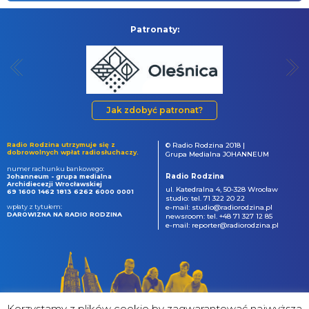
Patronaty:
Jak zdobyć patronat?
Radio Rodzina utrzymuje się z
© Radio Rodzina 2018 |
dobrowolnych wpłat radiosłuchaczy.
Grupa Medialna JOHANNEUM
numer rachunku bankowego:
Radio Rodzina
Johanneum - grupa medialna
Archidiecezji Wrocławskiej
ul. Katedralna 4, 50-328 Wrocław
69 1600 1462 1813 6262 6000 0001
studio: tel. 71 322 20 22
wpłaty z tytułem:
e-mail: studio@radiorodzina.pl
DAROWIZNA NA RADIO RODZINA
newsroom: tel. +48 71 327 12 85
e-mail: reporter@radiorodzina.pl
Korzystamy z plików cookie by zagwarantować najwyższa