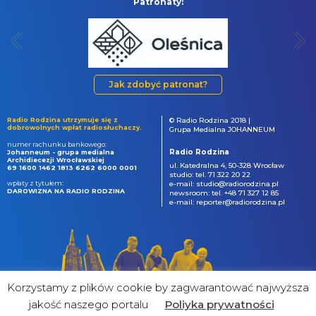
Patronaty:
Jak zdobyć patronat?
Radio Rodzina utrzymuje się z
© Radio Rodzina 2018 |
dobrowolnych wpłat radiosłuchaczy.
Grupa Medialna JOHANNEUM
numer rachunku bankowego:
Radio Rodzina
Johanneum - grupa medialna
Archidiecezji Wrocławskiej
ul. Katedralna 4, 50-328 Wrocław
69 1600 1462 1813 6262 6000 0001
studio: tel. 71 322 20 22
wpłaty z tytułem:
e-mail: studio@radiorodzina.pl
DAROWIZNA NA RADIO RODZINA
newsroom: tel. +48 71 327 12 85
e-mail: reporter@radiorodzina.pl
Korzystamy z plików cookie by zagwarantować najwyższa
jakość naszego portalu
Poliyka prywatności