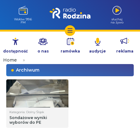
Wołów 99.6
słuchaj
FM
na żywo
Przejdź
do
dostępność
o nas
ramówka
audycje
reklama
treści
Home
»
Archiwum
Kategoria: Dolny Śląsk
Sondażowe wyniki
wyborów do PE