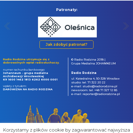
Patronaty:
Jak zdobyć patronat?
Radio Rodzina utrzymuje się z
© Radio Rodzina 2018 |
dobrowolnych wpłat radiosłuchaczy.
Grupa Medialna JOHANNEUM
numer rachunku bankowego:
Radio Rodzina
Johanneum - grupa medialna
Archidiecezji Wrocławskiej
ul. Katedralna 4, 50-328 Wrocław
69 1600 1462 1813 6262 6000 0001
studio: tel. 71 322 20 22
wpłaty z tytułem:
e-mail: studio@radiorodzina.pl
DAROWIZNA NA RADIO RODZINA
newsroom: tel. +48 71 327 12 85
e-mail: reporter@radiorodzina.pl
Korzystamy z plików cookie by zagwarantować najwyższa