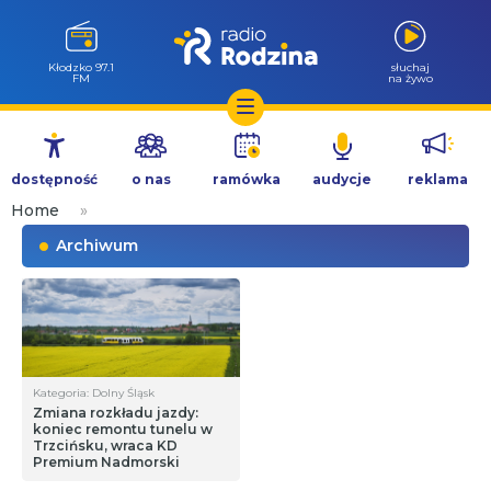
Kłodzko 97.1
słuchaj
FM
na żywo
Przejdź
do
dostępność
o nas
ramówka
audycje
reklama
treści
Home
»
Archiwum
Kategoria: Dolny Śląsk
Zmiana rozkładu jazdy:
koniec remontu tunelu w
Trzcińsku, wraca KD
Premium Nadmorski