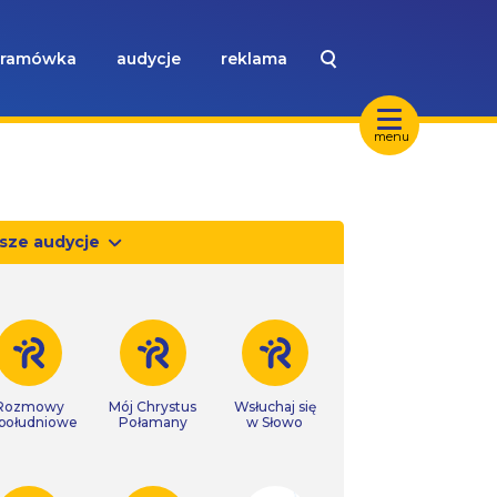
ramówka
audycje
reklama
menu
sze audycje
Rozmowy
Mój Chrystus
Wsłuchaj się
południowe
Połamany
w Słowo