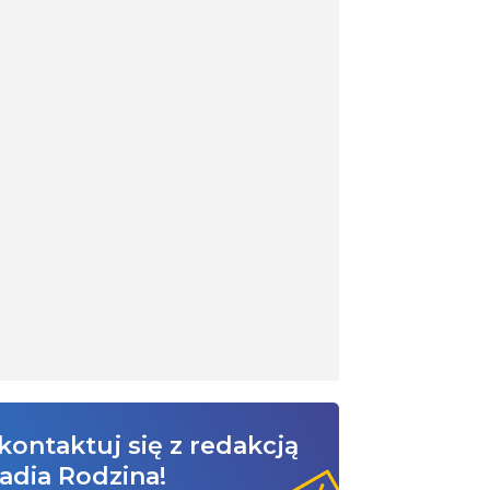
kontaktuj się z redakcją
adia Rodzina!