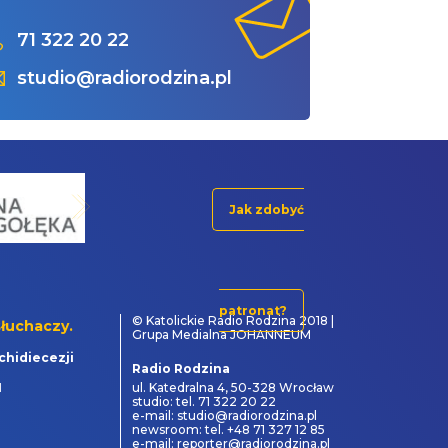
71 322 20 22
studio@radiorodzina.pl
Jak zdobyć
patronat?
© Katolickie Radio Rodzina 2018 |
łuchaczy.
Grupa Medialna JOHANNEUM
chidiecezji
Radio Rodzina
1
ul. Katedralna 4, 50-328 Wrocław
studio: tel. 71 322 20 22
e-mail: studio@radiorodzina.pl
newsroom: tel. +48 71 327 12 85
e-mail: reporter@radiorodzina.pl