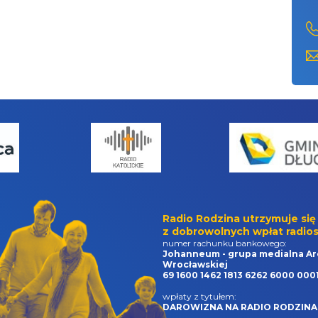
Radio Rodzina utrzymuje się
z dobrowolnych wpłat radios
numer rachunku bankowego:
Johanneum - grupa medialna Ar
Wrocławskiej
69 1600 1462 1813 6262 6000 000
wpłaty z tytułem:
DAROWIZNA NA RADIO RODZINA