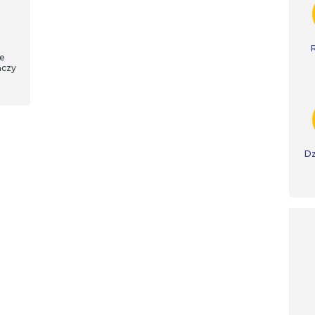
ne
ńczy
Dz