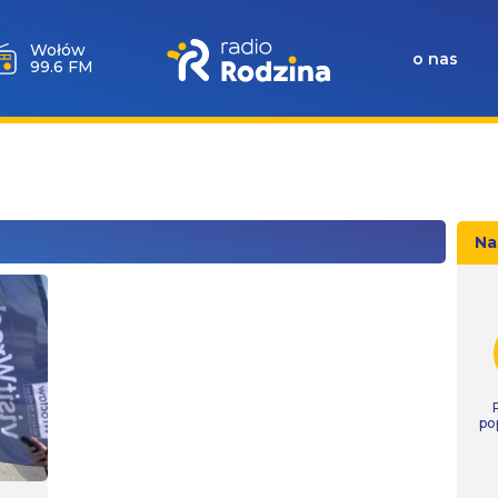
Wołów
o nas
99.6 FM
Na
po