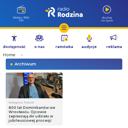
Wołów 99.6
słuchaj
FM
na żywo
Przejdź
do
dostępność
o nas
ramówka
audycje
reklama
treści
Home
»
Archiwum
Kategoria: Kościół
800 lat Dominikanów we
Wrocławiu. Ojcowie
zapraszają do udziału w
jubileuszowej procesji