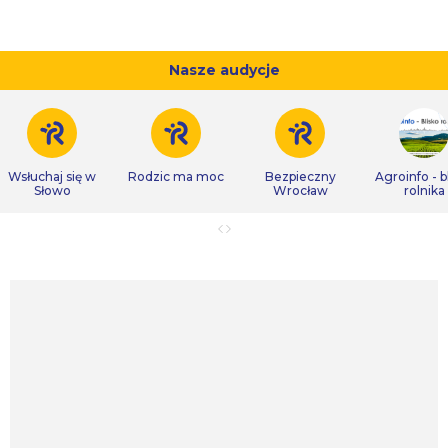
Nasze audycje
Wsłuchaj się w
Rodzic ma moc
Bezpieczny
Agroinfo - b
Słowo
Wrocław
rolnika