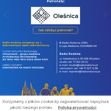
Patronaty:
Jak zdobyć patronat?
Radio Rodzina utrzymuje się z
© Radio Rodzina 2018 |
dobrowolnych wpłat radiosłuchaczy.
Grupa Medialna JOHANNEUM
numer rachunku bankowego:
Radio Rodzina
Johanneum - grupa medialna
Archidiecezji Wrocławskiej
ul. Katedralna 4, 50-328 Wrocław
69 1600 1462 1813 6262 6000 0001
studio: tel. 71 322 20 22
wpłaty z tytułem:
e-mail: studio@radiorodzina.pl
DAROWIZNA NA RADIO RODZINA
newsroom: tel. +48 71 327 12 85
e-mail: reporter@radiorodzina.pl
Korzystamy z plików cookie by zagwarantować najwyższa
jakość naszego portalu
Poliyka prywatności