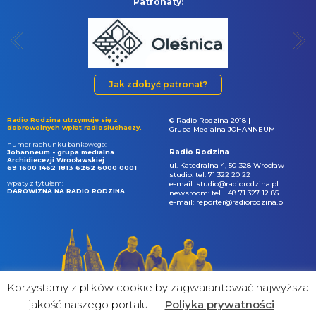
Patronaty:
Jak zdobyć patronat?
Radio Rodzina utrzymuje się z
© Radio Rodzina 2018 |
dobrowolnych wpłat radiosłuchaczy.
Grupa Medialna JOHANNEUM
numer rachunku bankowego:
Radio Rodzina
Johanneum - grupa medialna
Archidiecezji Wrocławskiej
ul. Katedralna 4, 50-328 Wrocław
69 1600 1462 1813 6262 6000 0001
studio: tel. 71 322 20 22
wpłaty z tytułem:
e-mail: studio@radiorodzina.pl
DAROWIZNA NA RADIO RODZINA
newsroom: tel. +48 71 327 12 85
e-mail: reporter@radiorodzina.pl
Korzystamy z plików cookie by zagwarantować najwyższa
jakość naszego portalu
Poliyka prywatności