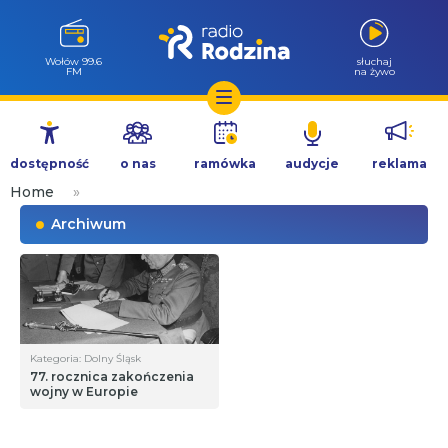
Wołów 99.6
słuchaj
FM
na żywo
Przejdź
do
dostępność
o nas
ramówka
audycje
reklama
treści
Home
»
Archiwum
Kategoria: Dolny Śląsk
77. rocznica zakończenia
wojny w Europie