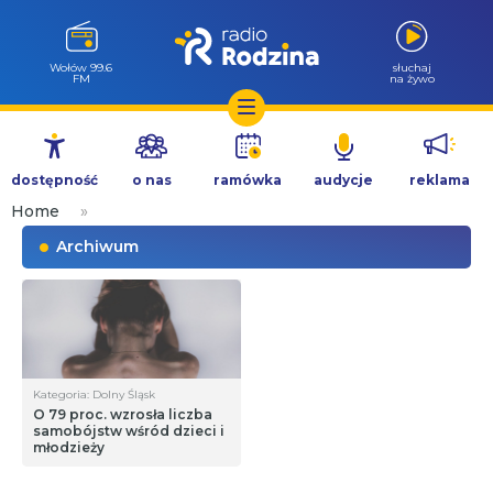
Wołów 99.6
słuchaj
FM
na żywo
Przejdź
do
dostępność
o nas
ramówka
audycje
reklama
treści
Home
»
Archiwum
Kategoria: Dolny Śląsk
O 79 proc. wzrosła liczba
samobójstw wśród dzieci i
młodzieży