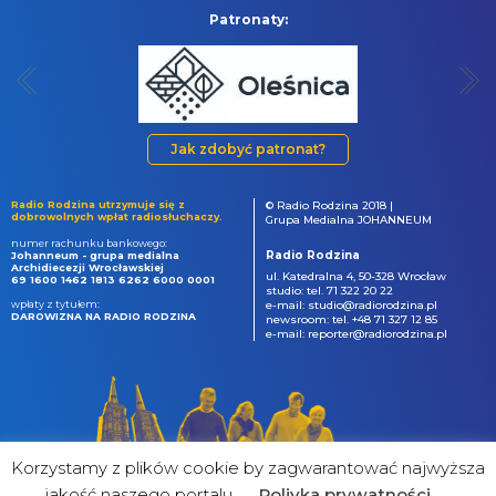
Patronaty:
Jak zdobyć patronat?
Radio Rodzina utrzymuje się z
© Radio Rodzina 2018 |
dobrowolnych wpłat radiosłuchaczy.
Grupa Medialna JOHANNEUM
numer rachunku bankowego:
Radio Rodzina
Johanneum - grupa medialna
Archidiecezji Wrocławskiej
ul. Katedralna 4, 50-328 Wrocław
69 1600 1462 1813 6262 6000 0001
studio: tel. 71 322 20 22
wpłaty z tytułem:
e-mail: studio@radiorodzina.pl
DAROWIZNA NA RADIO RODZINA
newsroom: tel. +48 71 327 12 85
e-mail: reporter@radiorodzina.pl
Korzystamy z plików cookie by zagwarantować najwyższa
jakość naszego portalu
Poliyka prywatności