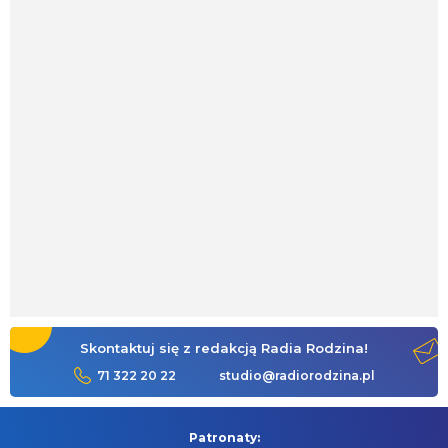
Skontaktuj się z redakcją Radia Rodzina!
71 322 20 22
studio@radiorodzina.pl
Patronaty: