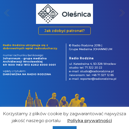
Jak zdobyć patronat?
Radio Rodzina utrzymuje się z
© Radio Rodzina 2018 |
dobrowolnych wpłat radiosłuchaczy.
Grupa Medialna JOHANNEUM
numer rachunku bankowego:
Radio Rodzina
Johanneum - grupa medialna
Archidiecezji Wrocławskiej
ul. Katedralna 4, 50-328 Wrocław
69 1600 1462 1813 6262 6000 0001
studio: tel. 71 322 20 22
wpłaty z tytułem:
e-mail: studio@radiorodzina.pl
DAROWIZNA NA RADIO RODZINA
newsroom: tel. +48 71 327 12 85
e-mail: reporter@radiorodzina.pl
Korzystamy z plików cookie by zagwarantować najwyższa
jakość naszego portalu
Poliyka prywatności