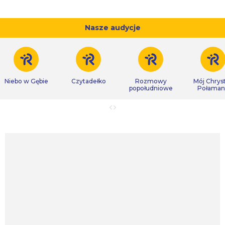
Nasze audycje
Niebo w Gębie
Czytadełko
Rozmowy
Mój Chrys
popołudniowe
Połaman