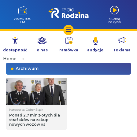
Wołów 99.6
słuchaj
FM
na żywo
Przejdź
do
dostępność
o nas
ramówka
audycje
reklama
treści
Home
»
Archiwum
Kategoria: Dolny Śląsk
Ponad 2,7 mln złotych dla
strażaków na zakup
nowych wozów ￼