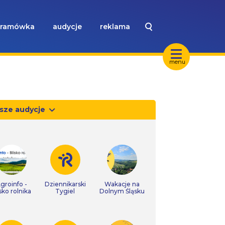
ramówka
audycje
reklama
menu
sze audycje
groinfo -
Dziennikarski
Wakacje na
isko rolnika
Tygiel
Dolnym Śląsku