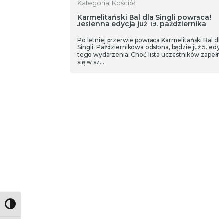
Kategoria: Kościół
Karmelitański Bal dla Singli powraca!
Jesienna edycja już 19. października
Po letniej przerwie powraca Karmelitański Bal d
Singli. Październikowa odsłona, będzie już 5. ed
tego wydarzenia. Choć lista uczestników zapełn
się w sz…
Toggle High Contrast