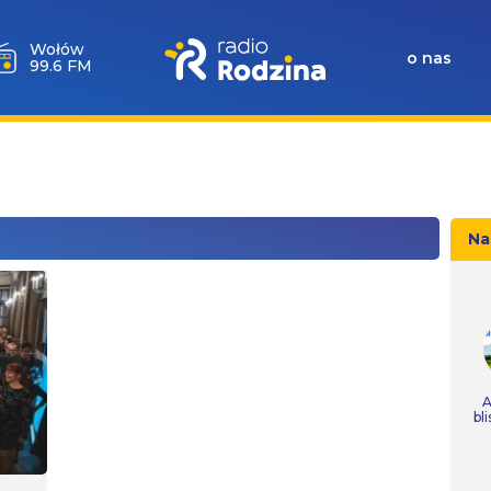
Wołów
o nas
99.6 FM
Na
A
bl