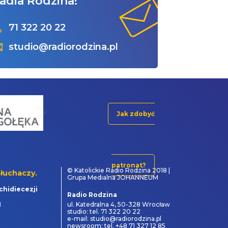
adia Rodzina!
71 322 20 22
studio@radiorodzina.pl
Jak zdobyć
patronat?
© Katolickie Radio Rodzina 2018 |
łuchaczy.
Grupa Medialna JOHANNEUM
chidiecezji
Radio Rodzina
1
ul. Katedralna 4, 50-328 Wrocław
studio: tel. 71 322 20 22
e-mail: studio@radiorodzina.pl
newsroom: tel. +48 71 327 12 85