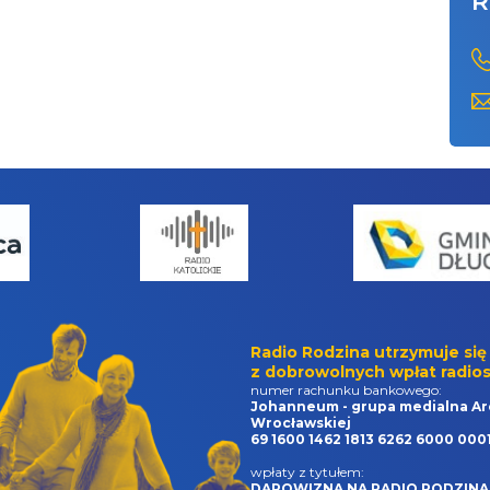
R
Radio Rodzina utrzymuje się
z dobrowolnych wpłat radios
numer rachunku bankowego:
Johanneum - grupa medialna Ar
Wrocławskiej
69 1600 1462 1813 6262 6000 000
wpłaty z tytułem:
DAROWIZNA NA RADIO RODZINA