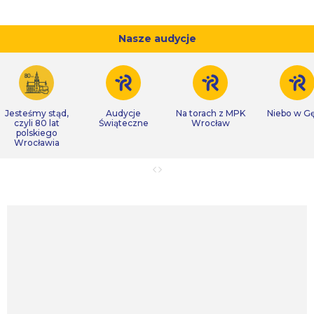
Nasze audycje
Jesteśmy stąd,
Audycje
Na torach z MPK
Niebo w Gę
czyli 80 lat
Świąteczne
Wrocław
polskiego
Wrocławia