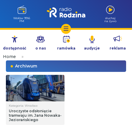
Wołów 99.6
słuchaj
FM
na żywo
Przejdź
do
dostępność
o nas
ramówka
audycje
reklama
treści
Home
»
Archiwum
Kategoria: Wrocław
Uroczyste odsłonięcie
tramwaju im. Jana Nowaka-
Jeziorańskiego