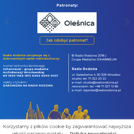
Patronaty:
Jak zdobyć patronat?
Radio Rodzina utrzymuje się z
© Radio Rodzina 2018 |
dobrowolnych wpłat radiosłuchaczy.
Grupa Medialna JOHANNEUM
numer rachunku bankowego:
Radio Rodzina
Johanneum - grupa medialna
Archidiecezji Wrocławskiej
ul. Katedralna 4, 50-328 Wrocław
69 1600 1462 1813 6262 6000 0001
studio: tel. 71 322 20 22
wpłaty z tytułem:
e-mail: studio@radiorodzina.pl
DAROWIZNA NA RADIO RODZINA
newsroom: tel. +48 71 327 12 85
e-mail: reporter@radiorodzina.pl
Korzystamy z plików cookie by zagwarantować najwyższa
jakość naszego portalu
Poliyka prywatności