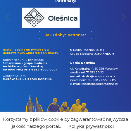
Patronaty:
Jak zdobyć patronat?
Radio Rodzina utrzymuje się z
© Radio Rodzina 2018 |
dobrowolnych wpłat radiosłuchaczy.
Grupa Medialna JOHANNEUM
numer rachunku bankowego:
Radio Rodzina
Johanneum - grupa medialna
Archidiecezji Wrocławskiej
ul. Katedralna 4, 50-328 Wrocław
69 1600 1462 1813 6262 6000 0001
studio: tel. 71 322 20 22
wpłaty z tytułem:
e-mail: studio@radiorodzina.pl
DAROWIZNA NA RADIO RODZINA
newsroom: tel. +48 71 327 12 85
e-mail: reporter@radiorodzina.pl
Korzystamy z plików cookie by zagwarantować najwyższa
jakość naszego portalu
Poliyka prywatności