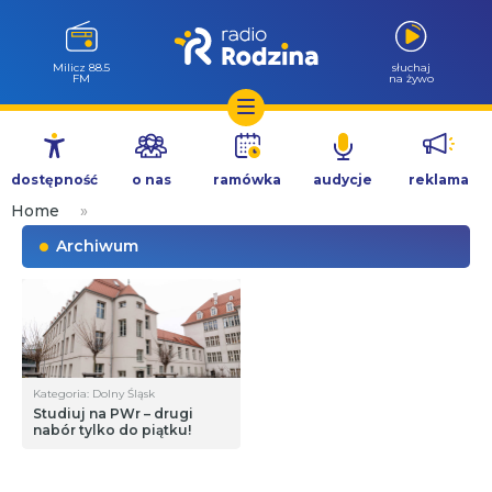
Milicz 88.5
słuchaj
FM
na żywo
Przejdź
do
dostępność
o nas
ramówka
audycje
reklama
treści
Home
»
Archiwum
Kategoria: Dolny Śląsk
Studiuj na PWr – drugi
nabór tylko do piątku!