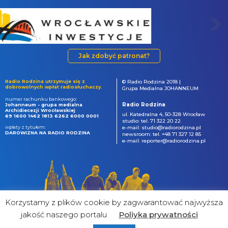
Jak zdobyć patronat?
Radio Rodzina utrzymuje się z
© Radio Rodzina 2018 |
dobrowolnych wpłat radiosłuchaczy.
Grupa Medialna JOHANNEUM
numer rachunku bankowego:
Radio Rodzina
Johanneum - grupa medialna
Archidiecezji Wrocławskiej
ul. Katedralna 4, 50-328 Wrocław
69 1600 1462 1813 6262 6000 0001
studio: tel. 71 322 20 22
wpłaty z tytułem:
e-mail: studio@radiorodzina.pl
DAROWIZNA NA RADIO RODZINA
newsroom: tel. +48 71 327 12 85
e-mail: reporter@radiorodzina.pl
Korzystamy z plików cookie by zagwarantować najwyższa
jakość naszego portalu
Poliyka prywatności