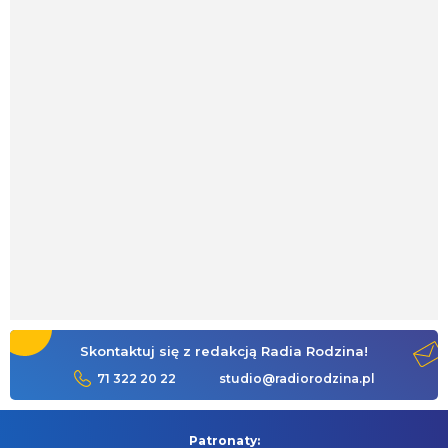
Skontaktuj się z redakcją Radia Rodzina!
71 322 20 22
studio@radiorodzina.pl
Patronaty: