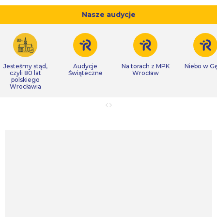
Nasze audycje
Jesteśmy stąd,
Audycje
Na torach z MPK
Niebo w Gę
czyli 80 lat
Świąteczne
Wrocław
polskiego
Wrocławia