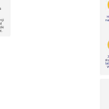
s
H
cji
n
ód
żki
ut.
st
la
W