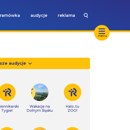
ramówka
audycje
reklama
menu
sze audycje
iennikarski
Wakacje na
Halo, tu
Tygiel
Dolnym Śląsku
ZOO!