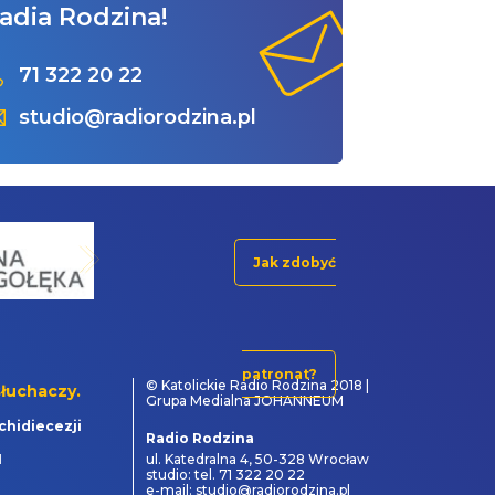
adia Rodzina!
71 322 20 22
studio@radiorodzina.pl
Jak zdobyć
patronat?
© Katolickie Radio Rodzina 2018 |
łuchaczy.
Grupa Medialna JOHANNEUM
chidiecezji
Radio Rodzina
1
ul. Katedralna 4, 50-328 Wrocław
studio: tel. 71 322 20 22
e-mail: studio@radiorodzina.pl