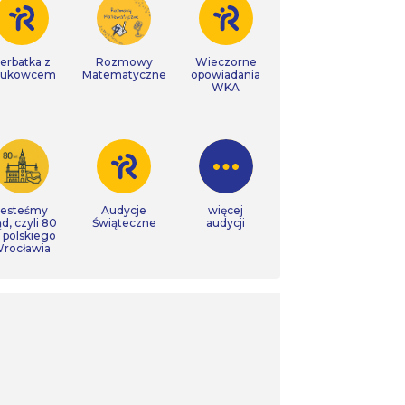
erbatka z
Rozmowy
Wieczorne
aukowcem
Matematyczne
opowiadania
WKA
Jesteśmy
Audycje
więcej
ąd, czyli 80
Świąteczne
audycji
t polskiego
rocławia