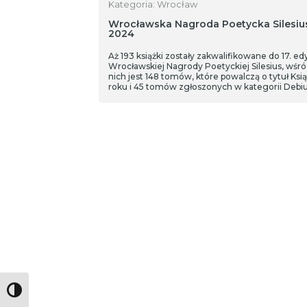
Kategoria: Wrocław
Wrocławska Nagroda Poetycka Silesiu
2024
Aż 193 książki zostały zakwalifikowane do 17. edy
Wrocławskiej Nagrody Poetyckiej Silesius, wśr
nich jest 148 tomów, które powalczą o tytuł Ksią
roku i 45 tomów zgłoszonych w kategorii Debi
Toggle High Contrast