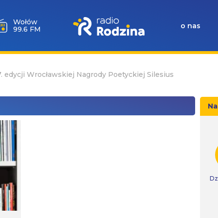
Wołów
o nas
99.6 FM
. edycji Wrocławskiej Nagrody Poetyckiej Silesius
Na
Dz