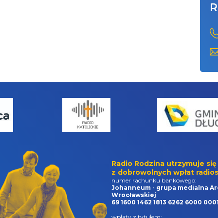
R
Radio Rodzina utrzymuje się
z dobrowolnych wpłat radios
numer rachunku bankowego:
Johanneum - grupa medialna Ar
Wrocławskiej
69 1600 1462 1813 6262 6000 000
wpłaty z tytułem: